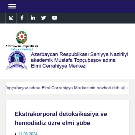
Skip
to
Instagram
Facebook
Linkedin
Twitter
YouTube
content
Topçubaşov adına Elmi Cərrahiyyə Mərkəzinin növbəti tibb uğuru: Ağı
Topçubaşov adına Elmi Cərrahiyyə Mərkəzinin növbəti tibb uğuru: Ağı
Ekstrakorporal detoksikasiya və
hemodializ üzrə elmi şöbə
11.06.2024