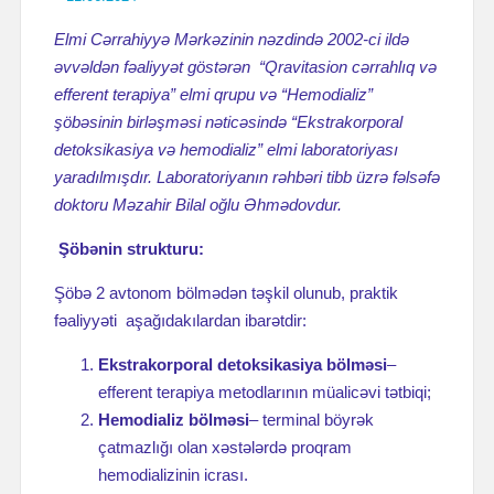
Elmi Cərrahiyyə Mərkəzinin nəzdində 2002-ci ildə
əvvəldən fəaliyyət göstərən “Qravitasion cərrahlıq və
efferent terapiya” elmi qrupu və “Hemodializ”
şöbəsinin birləşməsi nəticəsində “Ekstrakorporal
detoksikasiya və hemodializ” elmi laboratoriyası
yaradılmışdır. Laboratoriyanın rəhbəri tibb üzrə fəlsəfə
doktoru Məzahir Bilal oğlu Əhmədovdur.
Şöbənin strukturu:
Şöbə 2 avtonom bölmədən təşkil olunub, praktik
fəaliyyəti aşağıdakılardan ibarətdir:
Ekstrakorporal detoksikasiya bölməsi
–
efferent terapiya metodlarının müalicəvi tətbiqi;
Hemodializ bölməsi
– terminal böyrək
çatmazlığı olan xəstələrdə proqram
hemodializinin icrası.