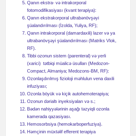
Qanın ekstra- və intrakorporal
fotomodifikasiyası (kvant terapiya):
Qanın ekstrakorporal ultrabənövşəyi
şüalandırılması (İzolda, Yuliya, RF);
Qanın intrakorporal (damardaxili) lazer və ya
ultrabənövşəyi şüalandırılması (Matriks Vlok,
RF).
Tibbi ozonun sistem (parenteral) və yerli
(xarici) tətbiqi müalicə üsulları (Medozon-
Compact, Almaniya; Medozons-BM, RF):
Ozonlaşdırılmış fizioloji məhlulun vena daxili
infuziyası;
Ozonla böyük və kiçik autohemoterapiya;
Ozonun dərialtı inyeksiyaları və s.;
Bədən nahiyyələrinin aşağı təzyiqli ozonla
kamerada qazasiyası.
Hemosorbsiya (hemokarboperfuziya).
Həmçinin müxtəlif efferent terapiya