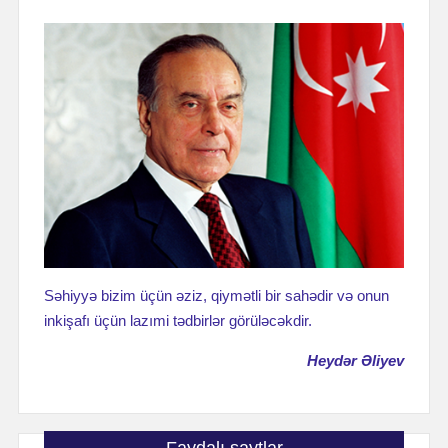
Səhiyyə bizim üçün əziz, qiymətli bir sahədir və onun
inkişafı üçün lazımi tədbirlər görüləcəkdir.
Heydər Əliyev
Faydalı saytlar