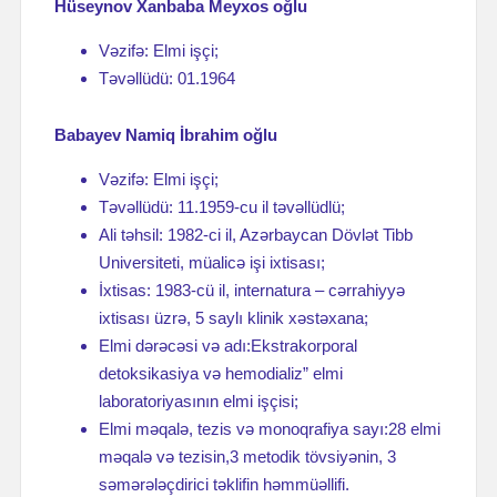
Hüseynov Xanbaba Meyxos oğlu
Vəzifə: Elmi işçi;
Təvəllüdü: 01.1964
Babayev Namiq İbrahim oğlu
Vəzifə: Elmi işçi;
Təvəllüdü: 11.1959-cu il təvəllüdlü;
Ali təhsil: 1982-ci il, Azərbaycan Dövlət Tibb
Universiteti, müalicə işi ixtisası;
İxtisas: 1983-cü il, internatura – cərrahiyyə
ixtisası üzrə, 5 saylı klinik xəstəxana;
Elmi dərəcəsi və adı:Ekstrakorporal
detoksikasiya və hemodializ” elmi
laboratoriyasının elmi işçisi;
Elmi məqalə, tezis və monoqrafiya sayı:28 elmi
məqalə və tezisin,3 metodik tövsiyənin, 3
səmərələçdirici təklifin həmmüəllifi.