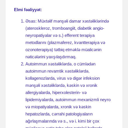
Elmi fəaliyyət:
Əsas: Müxtəlif mənşəli damar xəstəliklərində
(ateroskleroz, tromboangiit, diabetik angio-
neyropatiyalar və s.) efferent terapiya
metodlarını (plazmaferez, kvantterapiya və
ozonoterapiya) tətbiq etməklə müalicənin
nəticələrini yaxşılaşdırmaq.
Autoimmun xəstəliklərdə, o cümlədən
autoimmun revamtik xəstəliklərdə,
kollagenozlarda, virus və digər infeksion
mənşəli xəstəliklərdə, kəskin və xronik
allergiyalarda, hiperxolesterin- və
lipidemiyalarda, autoimmun mexanizmli neyro
və miopatiyalarda, xronik və kəskin
hepatozlarda, cərrahi patologiyaların
ağırlaşmalarında və s., və i. kimi bir çox