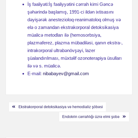
İş fəaliyəti:İş fəaliyyətini cərrah kimi Gəncə
şəhərində başlamış, 1991-ci ildən ixtisasını
dəyişərək anestezioloq-reanimatoloq olmuş və
elə o zamandan ekstrakorporal detoksikasiya
müalicə metodları ilə (hemosorbsiya,
plazmaferez, plazma mübadiləsi, qanın ekstra-,
intrakorporal ultrabənövşəyi, lazer
şüalandırılması, müxtəlif ozonoterapiya üsulları
ilə və s. müalicə.
E-mail:
nibabayev@gmail.com
Навигация
Ekstrakorporal detoksikasiya və hemodializ şöbəsi
по
Endokrin cərrahlığı üzrə elmi şobə
записям