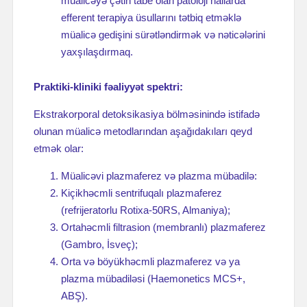
müalicəyə çətin tabe olan patoloji hallarda
efferent terapiya üsullarını tətbiq etməklə
müalicə gedişini sürətləndirmək və nəticələrini
yaxşılaşdırmaq.
Praktiki-kliniki fəaliyyət spektri:
Ekstrakorporal detoksikasiya bölməsinində istifadə
olunan müalicə metodlarından aşağıdakıları qeyd
etmək olar:
Müalicəvi plazmaferez və plazma mübadilə:
Kiçikhəcmli sentrifuqalı plazmaferez
(refrijeratorlu Rotixa-50RS, Almaniya);
Ortahəcmli filtrasion (membranlı) plazmaferez
(Gambro, İsveç);
Orta və böyükhəcmli plazmaferez və ya
plazma mübadiləsi (Haemonetics MCS+,
ABŞ).