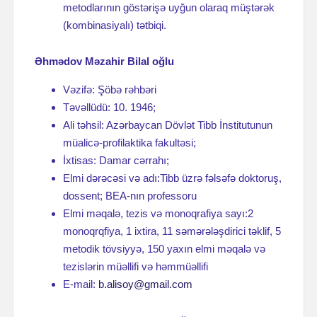
metodlarının göstərişə uyğun olaraq müştərək
(kombinasiyalı) tətbiqi.
Əhmədov Məzahir Bilal oğlu
Vəzifə: Şöbə rəhbəri
Təvəllüdü: 10. 1946;
Ali təhsil: Azərbaycan Dövlət Tibb İnstitutunun
müalicə-profilaktika fakultəsi;
İxtisas: Damar cərrahı;
Elmi dərəcəsi və adı:Tibb üzrə fəlsəfə doktoruş,
dossent; BEA-nın professoru
Elmi məqalə, tezis və monoqrafiya sayı:2
monoqrqfiya, 1 ixtira, 11 səmərələşdirici təklif, 5
metodik tövsiyyə, 150 yaxın elmi məqalə və
tezislərin müəllifi və həmmüəllifi
E-mail:
b.alisoy@gmail.com