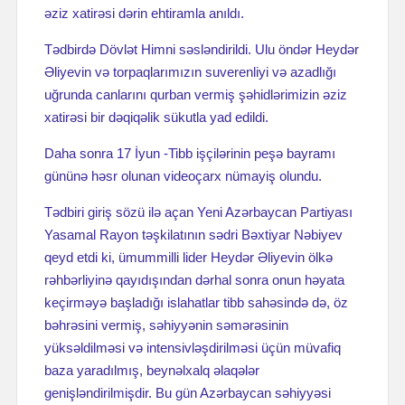
əziz xatirəsi dərin ehtiramla anıldı.
Tədbirdə Dövlət Himni səsləndirildi. Ulu öndər Heydər
Əliyevin və torpaqlarımızın suverenliyi və azadlığı
uğrunda canlarını qurban vermiş şəhidlərimizin əziz
xatirəsi bir dəqiqəlik sükutla yad edildi.
Daha sonra 17 İyun -Tibb işçilərinin peşə bayramı
gününə həsr olunan videoçarx nümayiş olundu.
Tədbiri giriş sözü ilə açan Yeni Azərbaycan Partiyası
Yasamal Rayon təşkilatının sədri Bəxtiyar Nəbiyev
qeyd etdi ki, ümummilli lider Heydər Əliyevin ölkə
rəhbərliyinə qayıdışından dərhal sonra onun həyata
keçirməyə başladığı islahatlar tibb sahəsində də, öz
bəhrəsini vermiş, səhiyyənin səmərəsinin
yüksəldilməsi və intensivləşdirilməsi üçün müvafiq
baza yaradılmış, beynəlxalq əlaqələr
genişləndirilmişdir. Bu gün Azərbaycan səhiyyəsi