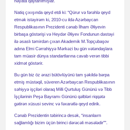
həyata qaytarılmışlar.
Natiq çıxışında qeyd etdi ki: “Qürur və fərəhlə qeyd
etmək istəyirəm ki, 2010-cu ildə Azərbaycan
Respublikasının Prezidenti cənab İlham Əliyevin
birbaşa göstərişi və Heydər Əliyev Fondunun dəstəyi
ilə əsaslı təmirdən çıxan Akademik M.Topçubaşov
adına Elmi Cərrahiyyə Mərkəzi bu gün vətəndaşlara
tam müasir dünya standartlarına cavab verən tibbi
xidmət göstərir.
Bu gün biz öz ərazi bütövlüyünü tam şəkildə bərpa
etmiş müstəqil, süveren Azərbaycan Respublikasının
səhiyyə işçiləri olaraq Milli Qurtuluş Gününü və Tibb
İşçilərinin Peşə Bayramı Gününü qəlbləri riqqətə
gətirən xüsusi sevinc və fəxarətlə qeyd edirik.
Cənab Prezidentin təbirincə desək, “insanlaırn
sağlamlığı bizim üçün birinci dərəcəli məsələdir””.