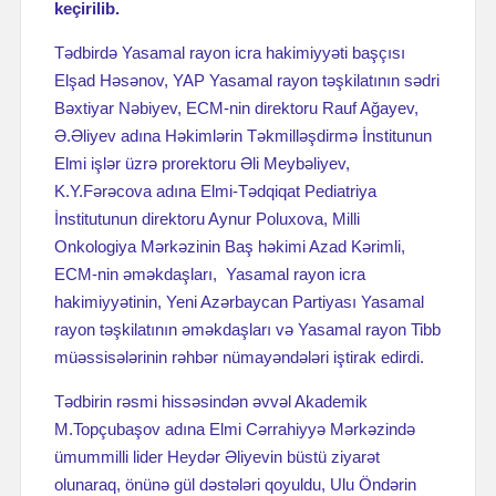
keçirilib.
Tədbirdə Yasamal rayon icra hakimiyyəti başçısı
Elşad Həsənov, YAP Yasamal rayon təşkilatının sədri
Bəxtiyar Nəbiyev, ECM-nin direktoru Rauf Ağayev,
Ə.Əliyev adına Həkimlərin Təkmilləşdirmə İnstitunun
Elmi işlər üzrə prorektoru Əli Meybəliyev,
K.Y.Fərəcova adına Elmi-Tədqiqat Pediatriya
İnstitutunun direktoru Aynur Poluxova, Milli
Onkologiya Mərkəzinin Baş həkimi Azad Kərimli,
ECM-nin əməkdaşları, Yasamal rayon icra
hakimiyyətinin, Yeni Azərbaycan Partiyası Yasamal
rayon təşkilatının əməkdaşları və Yasamal rayon Tibb
müəssisələrinin rəhbər nümayəndələri iştirak edirdi.
Tədbirin rəsmi hissəsindən əvvəl Akademik
M.Topçubaşov adına Elmi Cərrahiyyə Mərkəzində
ümummilli lider Heydər Əliyevin büstü ziyarət
olunaraq, önünə gül dəstələri qoyuldu, Ulu Öndərin