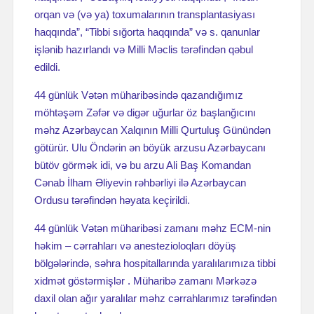
orqan və (və ya) toxumalarının transplantasiyası
haqqında”, “Tibbi sığorta haqqında” və s. qanunlar
işlənib hazırlandı və Milli Məclis tərəfindən qəbul
edildi.
44 günlük Vətən müharibəsində qazandığımız
möhtəşəm Zəfər və digər uğurlar öz başlanğıcını
məhz Azərbaycan Xalqının Milli Qurtuluş Günündən
götürür. Ulu Öndərin ən böyük arzusu Azərbaycanı
bütöv görmək idi, və bu arzu Ali Baş Komandan
Cənab İlham Əliyevin rəhbərliyi ilə Azərbaycan
Ordusu tərəfindən həyata keçirildi.
44 günlük Vətən müharibəsi zamanı məhz ECM-nin
həkim – cərrahları və anestezioloqları döyüş
bölgələrində, səhra hospitallarında yaralılarımıza tibbi
xidmət göstərmişlər . Müharibə zamanı Mərkəzə
daxil olan ağır yaralılar məhz cərrahlarımız tərəfindən