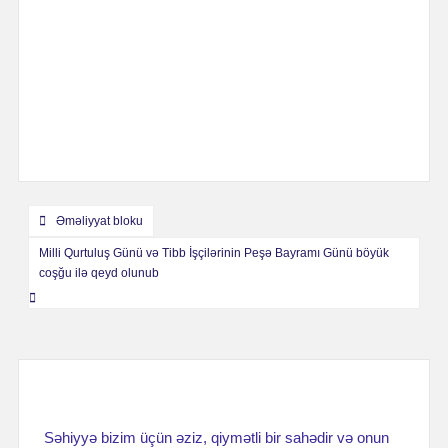
Навигация
Əməliyyat bloku
по
Milli Qurtuluş Günü və Tibb İşçilərinin Peşə Bayramı Günü böyük
coşğu ilə qeyd olunub
записям
Səhiyyə bizim üçün əziz, qiymətli bir sahədir və onun