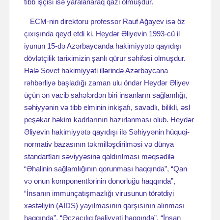
tibb işçisi isə yaralanaraq qazi olmuşdur.
ECM-nin direktoru professor Rauf Ağayev isə öz
çıxışında qeyd etdi ki, Heydər Əliyevin 1993-cü il
iyunun 15-də Azərbaycanda hakimiyyətə qayıdışı
dövlətçilik tariximizin şanlı qürur səhifəsi olmuşdur.
Hələ Sovet hakimiyyəti illərində Azərbaycana
rəhbərliyə başladığı zaman ulu öndər Heydər Əliyev
üçün ən vacib sahələrdən biri insanların sağlamlığı,
səhiyyənin və tibb elminin inkişafı, savadlı, bilikli, əsl
peşəkar həkim kadrlarının hazırlanması olub. Heydər
Əliyevin hakimiyyətə qayıdışı ilə Səhiyyənin hüquqi-
normativ bazasının təkmilləşdirilməsi və dünya
standartları səviyyəsinə qaldırılması məqsədilə
“Əhalinin sağlamlığının qorunması haqqında”, “Qan
və onun komponentlərinin donorluğu haqqında”,
“İnsanın immunçatışmazlığı virusunun törətdiyi
xəstəliyin (AİDS) yayılmasının qarşısının alınması
haqqında”, “Əczaçılıq fəaliyyəti haqqında”, “İnsan