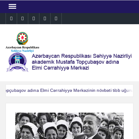
Skip
to
Instagram
Facebook
Linkedin
Twitter
YouTube
content
pçubaşov adına Elmi Cərrahiyyə Mərkəzinin növbəti tibb uğuru: Ağır
pçubaşov adına Elmi Cərrahiyyə Mərkəzinin növbəti tibb uğuru: Ağır