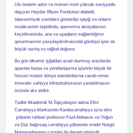
Ulu öndərin adını və mənəvi irsini yüksək səviyyədə
daşıyan Heydər Əliyev Fondunun diabetli,
talassemiyalı xəstələrə göstərdiyi qayğı və onların
müalicəsinin təşkilində, qanvermə aksiyalarının
keçirilməsində, ana və uşaqların sağlamlığının
qorunmasının yaxşılaşdırılmasında gördüyü işlər də
böyük razılıq və rəğbət doğurur.
Bu gün ölkəmiz işğaldan azad olunmuş ərazilərdə
aparılan bərpa və yenidənqurma işlərinin böyük bir
hissəsi müasir dünya standartlarına cavab verən
innovativ səhiyyə infrastrukturunun yaradılmasını
özündə əks etdirir.
Tədbir Akademik M.Topçubaşov adına Elmi
Cərrahiyyə Mərkəzinin Kardiocərrahiyyə üzrə elmi
şöbənin rəhbəri professor Fazil Abbasov və Yoğun
və Düz bağırsaq cərrahiyyə şöbəsinin müdiri Nərgiz
Məmmədovanın çıxışları ilə davam etmişdir.