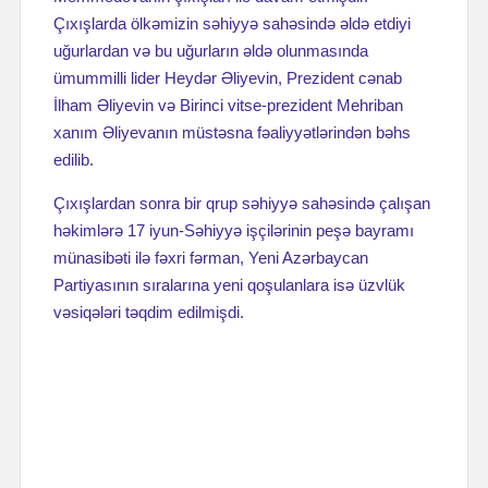
Çıxışlarda ölkəmizin səhiyyə sahəsində əldə etdiyi
uğurlardan və bu uğurların əldə olunmasında
ümummilli lider Heydər Əliyevin, Prezident cənab
İlham Əliyevin və Birinci vitse-prezident Mehriban
xanım Əliyevanın müstəsna fəaliyyətlərindən bəhs
edilib.
Çıxışlardan sonra bir qrup səhiyyə sahəsində çalışan
həkimlərə 17 iyun-Səhiyyə işçilərinin peşə bayramı
münasibəti ilə fəxri fərman, Yeni Azərbaycan
Partiyasının sıralarına yeni qoşulanlara isə üzvlük
vəsiqələri təqdim edilmişdi.