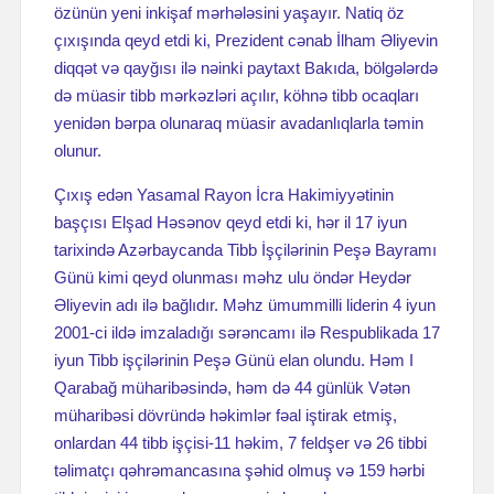
özünün yeni inkişaf mərhələsini yaşayır. Natiq öz
çıxışında qeyd etdi ki, Prezident cənab İlham Əliyevin
diqqət və qayğısı ilə nəinki paytaxt Bakıda, bölgələrdə
də müasir tibb mərkəzləri açılır, köhnə tibb ocaqları
yenidən bərpa olunaraq müasir avadanlıqlarla təmin
olunur.
Çıxış edən Yasamal Rayon İcra Hakimiyyətinin
başçısı Elşad Həsənov qeyd etdi ki, hər il 17 iyun
tarixində Azərbaycanda Tibb İşçilərinin Peşə Bayramı
Günü kimi qeyd olunması məhz ulu öndər Heydər
Əliyevin adı ilə bağlıdır. Məhz ümummilli liderin 4 iyun
2001-ci ildə imzaladığı sərəncamı ilə Respublikada 17
iyun Tibb işçilərinin Peşə Günü elan olundu. Həm I
Qarabağ müharibəsində, həm də 44 günlük Vətən
müharibəsi dövründə həkimlər fəal iştirak etmiş,
onlardan 44 tibb işçisi-11 həkim, 7 feldşer və 26 tibbi
təlimatçı qəhrəmancasına şəhid olmuş və 159 hərbi