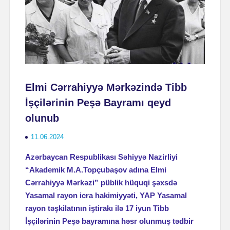
Elmi Cərrahiyyə Mərkəzində Tibb
İşçilərinin Peşə Bayramı qeyd
olunub
11.06.2024
Azərbaycan Respublikası Səhiyyə Nazirliyi
“Akademik M.A.Topçubaşov adına Elmi
Cərrahiyyə Mərkəzi” püblik hüquqi şəxsdə
Yasamal rayon icra hakimiyyəti, YAP Yasamal
rayon təşkilatının iştirakı ilə 17 iyun Tibb
İşçilərinin Peşə bayramına həsr olunmuş tədbir