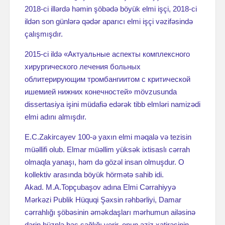
2018-ci illərdə həmin şöbədə böyük elmi işçi, 2018-ci
ildən son günlərə qədər aparıcı elmi işçi vəzifəsində
çalışmışdır.
2015-ci ildə «Актуальные аспекты комплексного
хирургического лечения больных
облитерирующим тромбангиитом с критической
ишемией нижних конечностей» mövzusunda
dissertasiya işini müdafiə edərək tibb elmləri namizədi
elmi adını almışdır.
E.C.Zakircayev 100-ə yaxın elmi məqalə və tezisin
müəllifi olub. Elmar müəllim yüksək ixtisaslı cərrah
olmaqla yanaşı, həm də gözəl insan olmuşdur. O
kollektiv arasında böyük hörmətə sahib idi.
Akad. M.A.Topçubaşov adına Elmi Cərrahiyyə
Mərkəzi Publik Hüquqi Şəxsin rəhbərliyi, Damar
cərrahlığı şöbəsinin əməkdaşları mərhumun ailəsinə
dərin hüznlə baş sağlığı verir, onun əziz xatirəsinin