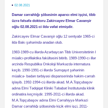
02.08.2021
Damar cərrahlığı şöbəsinin aparıcı elmi işçisi, tibb
üzrə fəlsəfə doktoru Zakircayev Elmar Cavanşir
oğlu 02.08.2021-ci ildə vəfat etmişdir.
Zakircayev Elmar Cavanşir oğlu 12 sentyabr 1965-ci
ildə Bakı şəhərində anadan olub.
1983-1989-cu illərdə Azərbaycan Tibb Universitetinin I
müalicı-profilaktika fakültəsini bitirib. 1989-1990-cı illər
ərzində Respublika Onkoloji Mərkəzdə internatura
keçib. 1990-1991-ci illərdə Sumqayıt şəhərinin
müalicə- bədən tərbiyəsi dispanserində həkim-cərrah
işləyib. 1992-1994-cü illərdə akad. M.A.Topçubaşov
adına Elmi Tədqiqat Kliniki Təbabət İnstitutunda klinik
ordinatira keçmişdir. 1995-2011-ci illərdə akad.
M.A.Topçubaşov adına Elmi Cərrahiyyə Mərkəzi
Damar cərrahlığı şöbəsində kiçik elmi işçi, 2011-