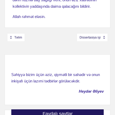
kollektivin yaddaşında daima qalacağını bildirir.
Allah rəhmət eləsin.
Навигация
Təlim
Dissertasiya işi
по
записям
Səhiyyə bizim üçün əziz, qiymətli bir sahədir və onun
inkişafı üçün lazımi tədbirlər görüləcəkdir.
Heydər Əliyev
Faydalı saytlar