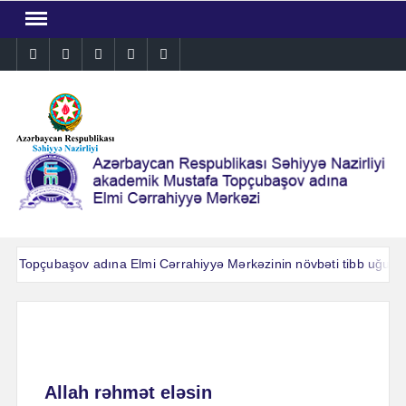
Skip
to
Instagram
Facebook
Linkedin
Twitter
YouTube
content
A.Topçubaşov adına Elmi Cərrahiyyə Mərkəzinin növbəti tibb uğuru: A
A.Topçubaşov adına Elmi Cərrahiyyə Mərkəzinin növbəti tibb uğuru: A
Allah rəhmət eləsin