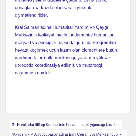
qonaqlar mərkəzdə olan şəraiti yüksək
qiymətləndiriblər.
Kral Salman adına Humanitar Yardım və Qayğı
Mərkəzinin fəaliyyəti nəcib fundamental humanitar
məqsəd və prinsiplər üzərində qurulub. Proqramları
həyata keçirmək üçün lazım olan elementlərə bütün
yardımın təfərrüatlı monitorinqi, yardımın yüksək
dərəcədə koordinasiya edilmiş və mütərəqqi
daşınması daxildir.
Навигация
Həmkarlar İttifaqı Komitəsinin hesabat-seçki yığıncağı keçirilib
по
“Akademik M.A.Topçubaşov adına Elmi Cərrahiyyə Mərkəzi” publik