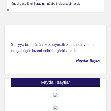
hüquqi şəxs Elmi Şurasının növbəti iclası keçiriləcək
записям
Səhiyyə bizim üçün əziz, qiymətli bir sahədir və onun
inkişafı üçün lazımi tədbirlər görüləcəkdir.
Heydər Əliyev
Faydalı saytlar