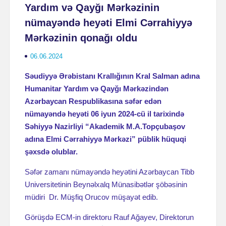
Yardım və Qayğı Mərkəzinin
nümayəndə heyəti Elmi Cərrahiyyə
Mərkəzinin qonağı oldu
06.06.2024
Səudiyyə Ərəbistanı Krallığının Kral Salman adına
Humanitar Yardım və Qayğı Mərkəzindən
Azərbaycan Respublikasına səfər edən
nümayəndə heyəti 06 iyun 2024-cü il tarixində
Səhiyyə Nazirliyi “Akademik M.A.Topçubaşov
adına Elmi Cərrahiyyə Mərkəzi” püblik hüquqi
şəxsdə olublar.
Səfər zamanı nümayəndə heyətini Azərbaycan Tibb
Universitetinin Beynəlxalq Münasibətlər şöbəsinin
müdiri Dr. Müşfiq Orucov müşayət edib.
Görüşdə ECM-in direktoru Rauf Ağayev, Direktorun