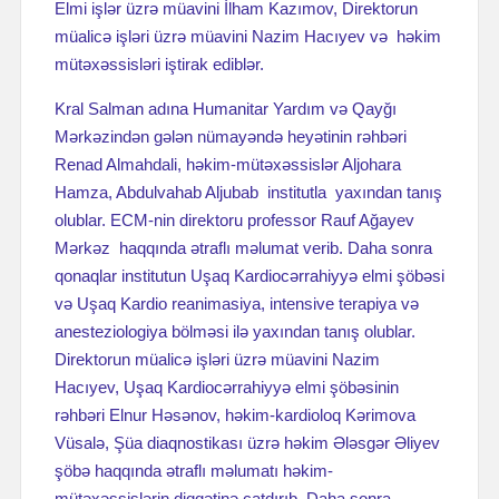
Elmi işlər üzrə müavini İlham Kazımov, Direktorun
müalicə işləri üzrə müavini Nazim Hacıyev və həkim
mütəxəssisləri iştirak ediblər.
Kral Salman adına Humanitar Yardım və Qayğı
Mərkəzindən gələn nümayəndə heyətinin rəhbəri
Renad Almahdali, həkim-mütəxəssislər Aljohara
Hamza, Abdulvahab Aljubab institutla yaxından tanış
olublar. ECM-nin direktoru professor Rauf Ağayev
Mərkəz haqqında ətraflı məlumat verib. Daha sonra
qonaqlar institutun Uşaq Kardiocərrahiyyə elmi şöbəsi
və Uşaq Kardio reanimasiya, intensive terapiya və
anesteziologiya bölməsi ilə yaxından tanış olublar.
Direktorun müalicə işləri üzrə müavini Nazim
Hacıyev, Uşaq Kardiocərrahiyyə elmi şöbəsinin
rəhbəri Elnur Həsənov, həkim-kardioloq Kərimova
Vüsalə, Şüa diaqnostikası üzrə həkim Ələsgər Əliyev
şöbə haqqında ətraflı məlumatı həkim-
mütəxəssislərin diqqətinə çatdırıb. Daha sonra