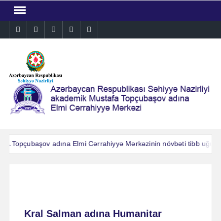
Skip
to
Instagram
Facebook
Linkedin
Twitter
YouTube
content
A.Topçubaşov adına Elmi Cərrahiyyə Mərkəzinin növbəti tibb uğuru: 
A.Topçubaşov adına Elmi Cərrahiyyə Mərkəzinin növbəti tibb uğuru: 
Kral Salman adına Humanitar