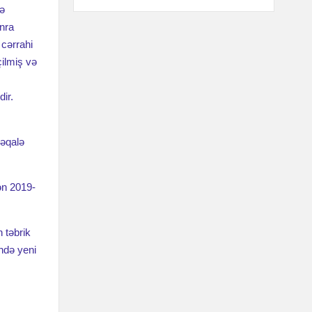
yə
onra
 cərrahi
ilmiş və
ir.
məqalə
ən 2019-
 təbrik
ində yeni