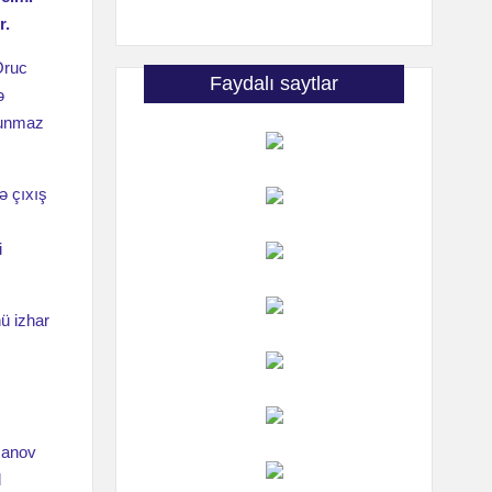
r.
ruc
Faydalı saytlar
ə
olunmaz
ə çıxış
i
ü izhar
manov
d