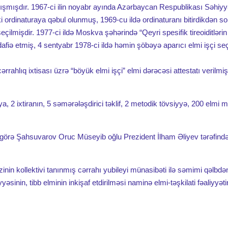
lışmışdır. 1967-ci ilin noyabr ayında Azərbaycan Respublikası Səhiy
i ordinaturaya qəbul olunmuş, 1969-cu ildə ordinaturanı bitirdikdən s
eçilmişdir. 1977-ci ildə Moskva şəhərində “Qeyri spesifik tireoiditlərin
iə etmiş, 4 sentyabr 1978-ci ildə həmin şöbəyə aparıcı elmi işçi seç
ahlıq ixtisası üzrə “böyük elmi işçi” elmi dərəcəsi attestatı verilmişd
 2 ixtiranın, 5 səmərələşdirici təklif, 2 metodik tövsiyyə, 200 elmi 
görə Şahsuvarov Oruc Müseyib oğlu Prezident İlham Əliyev tərəfind
 kollektivi tanınmış cərrahı yubileyi münasibəti ilə səmimi qəlbdən
sinin, tibb elminin inkişaf etdirilməsi naminə elmi-təşkilati fəaliyyət