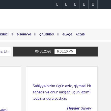
Instagram
Facebook
Linkedin
Twitter
YouTube
DİRİCİ
E-SƏHİYYƏ
QALEREYA
ƏLAQƏ
ACQİB
i Cərrahiyyə Mərkəzinin əməkdaşları Səhiyyə Nazirliyi tərəfindən təl
06.08.2026
6:08:10 PM
i Cərrahiyyə Mərkəzinin əməkdaşları Səhiyyə Nazirliyi tərəfindən təl
Səhiyyə bizim üçün əziz, qiymətli bir
sahədir və onun inkişafı üçün lazımi
tədbirlər görüləcəkdir.
Heydər Əliyev
 elmi