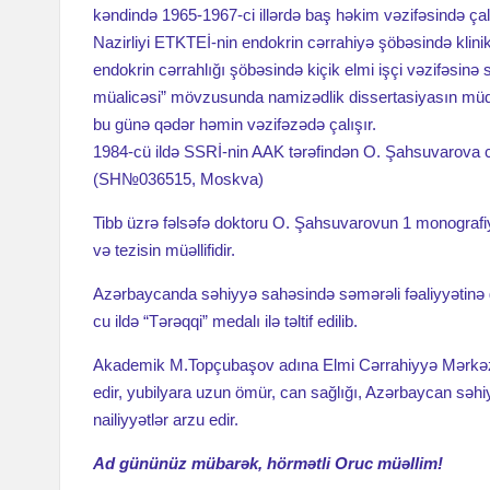
kəndində 1965-1967-ci illərdə baş həkim vəzifəsində ça
Nazirliyi ETKTEİ-nin endokrin cərrahiyə şöbəsində klinik
endokrin cərrahlığı şöbəsində kiçik elmi işçi vəzifəsinə s
müalicəsi” mövzusunda namizədlik dissertasiyasın müdaf
bu günə qədər həmin vəzifəzədə çalışır.
1984-cü ildə SSRİ-nin AAK tərəfindən O. Şahsuvarova cərr
(SH№036515, Moskva)
Tibb üzrə fəlsəfə doktoru O. Şahsuvarovun 1 monografiya,
və tezisin müəllifidir.
Azərbaycanda səhiyyə sahəsində səmərəli fəaliyyətinə 
cu ildə “Tərəqqi” medalı ilə təltif edilib.
Akademik M.Topçubaşov adına Elmi Cərrahiyyə Mərkəzinin
edir, yubilyara uzun ömür, can sağlığı, Azərbaycan səhiyyə
nailiyyətlər arzu edir.
Ad gününüz mübarək, hörmətli Oruc müəllim!