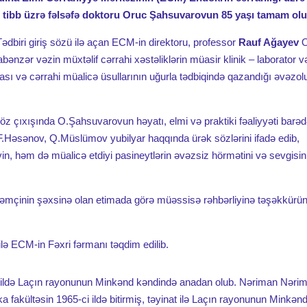
ı, tibb üzrə fəlsəfə doktoru Oruc Şahsuvarovun 85 yaşı tamam olu
 Tədbiri giriş sözü ilə açan ECM-in direktoru, professor
Rauf Ağayev
O
bənzər vəzin müxtəlif cərrahi xəstəliklərin müasir klinik – laborator v
ikası və cərrahi müalicə üsullarının uğurla tədbiqində qazandığı əvəz
öz çıxışında O.Şahsuvarovun həyatı, elmi və praktiki fəaliyyəti barəd
.Həsənov, Q.Müslümov yubilyar haqqında ürək sözlərini ifadə edib,
in, həm də müalicə etdiyi pasineytlərin əvəzsiz hörmətini və sevgisin
 həmçinin şəxsinə olan etimada görə müəssisə rəhbərliyinə təşəkkürün
lə ECM-in Fəxri fərmanı təqdim edilib.
ildə Laçın rayonunun Minkənd kəndində anadan olub. Nəriman Nəri
a fakültəsin 1965-ci ildə bitirmiş, təyinat ilə Laçın rayonunun Minkən