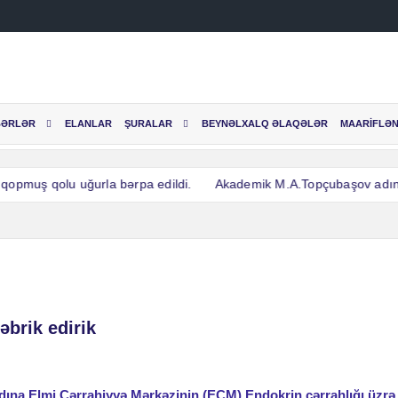
BƏRLƏR
ELANLAR
ŞURALAR
BEYNƏLXALQ ƏLAQƏLƏR
MAARİFLƏN
pmuş qolu uğurla bərpa edildi.
Akademik M.A.Topçubaşov adına Elm
pmuş qolu uğurla bərpa edildi.
Akademik M.A.Topçubaşov adına Elm
əbrik edirik
ına Elmi Cərrahiyyə Mərkəzinin (ECM) Endokrin cərrahlığı üzrə