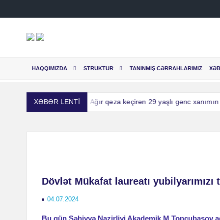
Skip
to
content
HAQQIMIZDA
STRUKTUR
TANINMIŞ CƏRRAHLARIMIZ
XƏ
nin növbəti tibb uğuru: Ağır qəza keçirən 29 yaşlı gənc xanımın qo
XƏBƏR LENTİ
nin növbəti tibb uğuru: Ağır qəza keçirən 29 yaşlı gənc xanımın qo
Dövlət Mükafat laureatı yubilyarımızı t
04.07.2024
Bu gün Səhiyyə Nazirliyi Akademik M.Topçubaşov ad