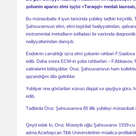
şobənin aparıcı elmi işçisi «Tərəqqi» medalı laureat
Bu münasibətlə 4 iyun tarixində yubiley tədbiri keçirilib.
Şahsuvarovun elmi, elmi-təşkilati fəaliyyətindən, qalxana
instrumental metodların istifadəsi ilə vaxtında diaqnost
nailiyyətlərindən danışıb.
Endokrin cərrahlığı üzrə elmi şobənin rəhbəri F.Saidova 
edib. Daha sonra ECM-in şobə rəhbərləri – F.Abbasov, F
xatirələrini bölüşüblər. Oruc Şahsuvarovun həm kollektiv
qazandığını dilə gətiriblər.
Yubilyar ona göstərilən xüsusi diqqət və qayğıya görə,
edib.
Tədbirdə Oruc Şahsuvarova 85 illik yubileyi münasibəti i
Qeyd edək ki, Oruc Müseyib oğlu Şahsuvarov 1939-cu 
adına Azərbaycan Tibb Universitetinin müalicə-profilaktik