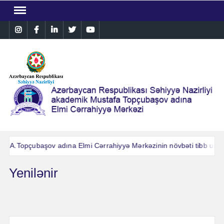
Skip
to
Instagram
Facebook
Linkedin
Twitter
YouTube
content
M.A.Topçubaşov adına Elmi Cərrahiyyə Mərkəzinin növbəti tibb uğuru:
M.A.Topçubaşov adına Elmi Cərrahiyyə Mərkəzinin növbəti tibb uğuru:
Yenilənir