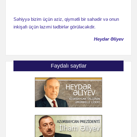
Səhiyyə bizim üçün əziz, qiymətli bir sahədir və onun
inkişafı üçün lazımi tədbirlər görüləcəkdir.
Heydər Əliyev
Faydalı saytlar