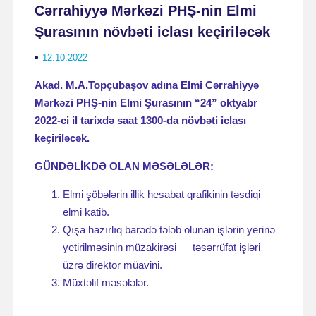
Cərrahiyyə Mərkəzi PHŞ-nin Elmi
Şurasının növbəti iclası keçiriləcək
12.10.2022
Akad. M.A.Topçubaşov adına Elmi Cərrahiyyə
Mərkəzi PHŞ-nin Elmi Şurasının “24” oktyabr
2022-ci il tarixdə saat 1300-da növbəti iclası
keçiriləcək.
GÜNDƏLİKDƏ OLAN MƏSƏLƏLƏR:
Elmi şöbələrin illik hesabat qrafikinin təsdiqi —
elmi katib.
Qışa hazırlıq barədə tələb olunan işlərin yerinə
yetirilməsinin müzakirəsi — təsərrüfat işləri
üzrə direktor müavini.
Müxtəlif məsələlər.