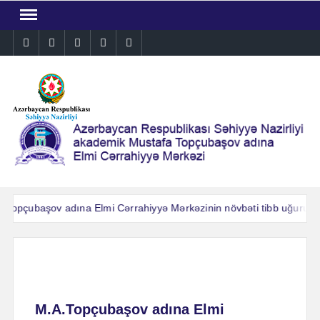
Skip
to
Instagram
Facebook
Linkedin
Twitter
YouTube
content
Topçubaşov adına Elmi Cərrahiyyə Mərkəzinin növbəti tibb uğuru: Ağ
Topçubaşov adına Elmi Cərrahiyyə Mərkəzinin növbəti tibb uğuru: Ağ
M.A.Topçubaşov adına Elmi