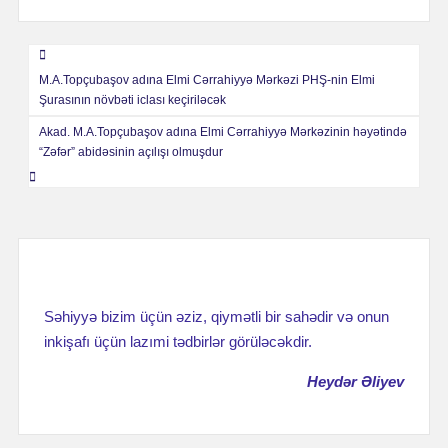
Навигация
M.A.Topçubaşov adına Elmi Cərrahiyyə Mərkəzi PHŞ-nin Elmi
по
Şurasının növbəti iclası keçiriləcək
записям
Akad. M.A.Topçubaşov adına Elmi Cərrahiyyə Mərkəzinin həyətində
“Zəfər” abidəsinin açılışı olmuşdur
Səhiyyə bizim üçün əziz, qiymətli bir sahədir və onun
inkişafı üçün lazımi tədbirlər görüləcəkdir.
Heydər Əliyev