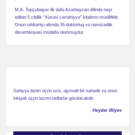
M.A. Topçubaşov ilk dəfə Azərbaycan dilində nəşr
edilən 5 cildlik “Xüsusi cərrahiyyə” kitabnın müəllifidir.
Onun rəhbərliyi altında 35 doktorluq və namizədlik
dissertasiyasi müdafiə olunmuşdur.
Səhiyyə bizim üçün əziz, qiymətli bir sahədir və onun
inkişafı üçün lazımi tədbirlər görüləcəkdir.
Heydər Əliyev