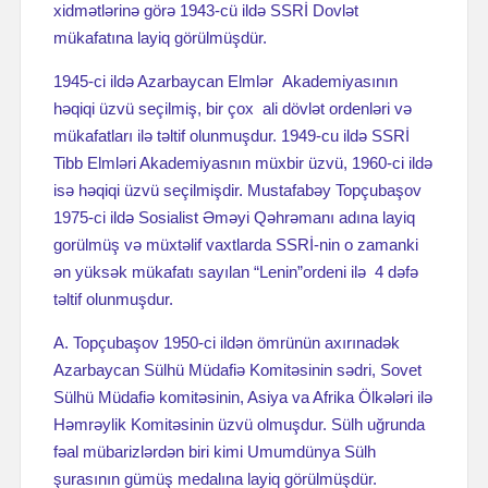
xidmətlərinə görə 1943-cü ildə SSRİ Dovlət
mükafatına layiq görülmüşdür.
1945-ci ildə Azarbaycan Elmlər Akademiyasının
həqiqi üzvü seçilmiş, bir çox ali dövlət ordenləri və
mükafatları ilə təltif olunmuşdur. 1949-cu ildə SSRİ
Tibb Elmləri Akademiyasnın müxbir üzvü, 1960-ci ildə
isə həqiqi üzvü seçilmişdir. Mustafabəy Topçubaşov
1975-ci ildə Sosialist Əməyi Qəhrəmanı adına layiq
gorülmüş və müxtəlif vaxtlarda SSRİ-nin о zamanki
ən yüksək mükafatı sayılan “Lenin”ordeni ilə 4 dəfə
təltif olunmuşdur.
A. Topçubaşov 1950-ci ildən ömrünün axırınadək
Azarbaycan Sülhü Müdafiə Komitəsinin sədri, Sovet
Sülhü Müdafiə komitəsinin, Asiya va Afrika Ölkələri ilə
Həmrəylik Komitəsinin üzvü olmuşdur. Sülh uğrunda
fəal mübarizlərdən biri kimi Umumdünya Sülh
şurasının gümüş medalına layiq görülmüşdür.