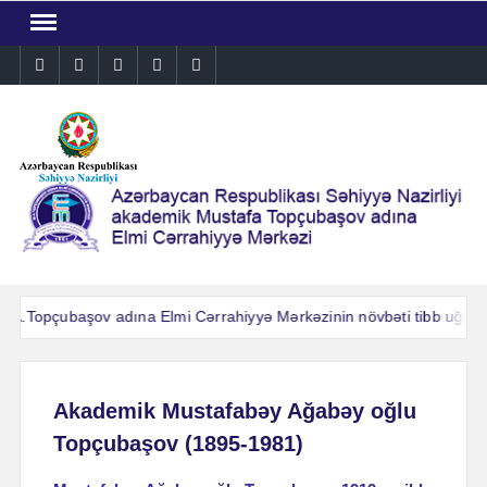
Skip
to
Instagram
Facebook
Linkedin
Twitter
YouTube
content
A.Topçubaşov adına Elmi Cərrahiyyə Mərkəzinin növbəti tibb uğuru: 
A.Topçubaşov adına Elmi Cərrahiyyə Mərkəzinin növbəti tibb uğuru: 
Akademik Mustafabəy Ağabəy oğlu
Topçubaşov (1895-1981)