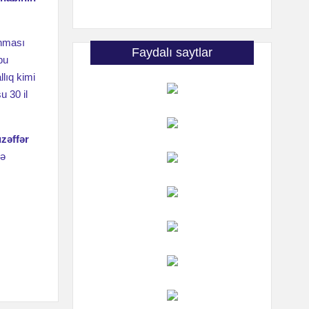
unması
Faydalı saytlar
bu
llıq kimi
u 30 il
zəffər
və
işdir