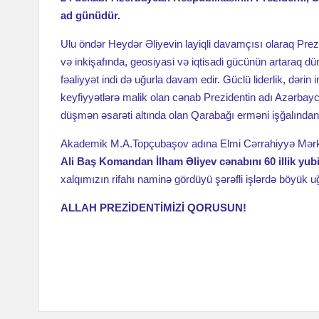
ad günüdür.
31 Mart — Azərbaycanlıların Soyqırımı Günü yad edildi
Xocali soyqırımı qurbanlarının xatirəsi anılıb
20 Yanvar 
Ulu öndər Heydər Əliyevin layiqli davamçısı olaraq Prez
Patomorfologiya sahəsində elmi-praktik yanaşmalar: klinik t
və inkişafında, geosiyasi və iqtisadi gücünün artaraq dü
fəaliyyət indi də uğurla davam edir. Güclü liderlik, dərin 
Ümummilli lider Heydər Əliyevin anım günü
keyfiyyətlərə malik olan cənab Prezidentin adı Azərbaycan
Türk Dövlətləri Təşkilatına üzv olan ölkələrin Tibb bacısı v
düşmən əsarəti altında olan Qarabağı erməni işğalından 
Təbriklər!
Asiya Elmlər Akademiyasının yaradılması və Azərba
Elmi Cərrahiyyə Mərkəzində Zəfər günü qeyd edilib
Akademik M.A.Topçubaşov adına Elmi Cərrahiyyə Mərkə
Ali Baş Komandan İlham Əliyev cənabını 60 illik yubi
Elmi Cərrahiyyə Mərkəzi və Ankara Universiteti arasında 
xalqımızın rifahı naminə gördüyü şərəfli işlərdə böyük uğ
Akademik M.A.Topçubaşov adına Elmi Cərrahiyyə Mərkəzində
27 sentyabr 2025-ci il tarixində Akademik M.A.Topçubaşov 
ALLAH PREZİDENTİMİZİ QORUSUN!
2025-ci il sentyabrın 24-də Akademik Mustafa Topçubaşovun 
M.A. Topçubaşovun anadan olmasının 130 illiyi münasibəti il
“Böyük Qayıdış”a sağlamlıq dəstəyi — Səhiyyə Nazirliyindən
Elmi Cərrahiyyə Mərkəzində 17 İyun — Tibb İşçilərinin Peş
Akademik Mustafa Topçubaşovun 130 illiyinin qeyd edilməs