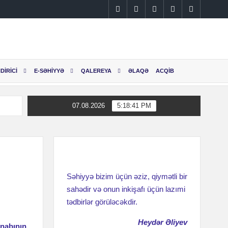
Instagram
Facebook
Linkedin
Twitter
YouTube
DİRİCİ
E-SƏHİYYƏ
QALEREYA
ƏLAQƏ
ACQİB
07.08.2026
5:18:41 PM
ş
Səhiyyə bizim üçün əziz, qiymətli bir
sahədir və onun inkişafı üçün lazımi
tədbirlər görüləcəkdir.
DİR
Heydər Əliyev
ı
ənabının