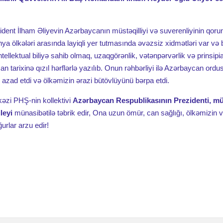
Azərbaycanda ilk dəfə unikal əməliyyat icra edilib
faciəsi Elmi Cərrahiyyə Mərkəzində anılıb
ident İlham Əliyevin Azərbaycanın müstəqilliyi və suverenliyinin qor
əcrübə və müasir təsnifatların rolu
nya ölkələri arasında layiqli yer tutmasında əvəzsiz xidmətləri var və 
intellektual biliyə sahib olmaq, uzaqgörənlik, vətənpərvərlik və prinsipia
 tarixinə qızıl hərflərlə yazılıb. Onun rəhbərliyi ilə Azərbaycan ordus
ə Mamalıq sahələri üzrə I Beynəlxalq elmi-praktik Konfransı
azad etdi və ölkəmizin ərazi bütövlüyünü bərpa etdi.
ycan alimlərinin bu elm birliyində təmsili
zi PHŞ-nin kollektivi
Azərbaycan Respublikasının Prezidenti, mü
leyi
münasibətilə təbrik edir, Ona uzun ömür, can sağlığı, ölkəmizin 
elmi-tibbi əməkdaşlıq memorandumu imzalandı
urlar arzu edir!
 40 nəfər işçi təltif olunmuşdur
adına Elmi Cərrahiyyə Mərkəzində anım mərasimi keçirilib
130 illiyinə həsr olunmuş Beynəlxalq Elmi-Praktik Konfrans keçirilm
ə Fəxri Xiyabanda anım tədbiri keçirildi
 Füzulidə tibbi aksiya
ə Bayramı təntənə ilə qeyd olundu
i haqqında Azərbaycan Respublikası Prezidentinin Sərəncamı