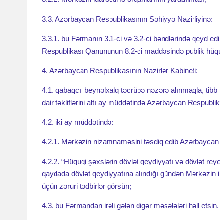
Elmi Cərrahiyyə Mərkəzində Ulu Öndər Heydər Əliyevin xatir
3.3. Azərbaycan Respublikasının Səhiyyə Nazirliyinə:
Çin Milli İnsan Genomu Mərkəzinin departament direktoru Səhi
Elmi Cərrahiyyə Mərkəzində professor Əliniyaz Məmmədovun
3.3.1. bu Fərmanın 3.1-ci və 3.2-ci bəndlərində qeyd ed
Azərbaycanda “İmmunlaşdırma həftəsi” keçiriləcək
Respublikası Qanununun 8.2-ci maddəsində publik hüquqi ş
Naxçıvanda cərrahi xəstəliklərin müasir diaqnostikası və m
4. Azərbaycan Respublikasının Nazirlər Kabineti:
Akademik Mustafa Topçubaşov adına Elmi Cərrahiyyə Mər
4.1. qabaqcıl beynəlxalq təcrübə nəzərə alınmaqla, tibb m
Elmdə və həyatda qadınların rolu
Xocalı soyqırımı: unu
dair təkliflərini altı ay müddətində Azərbaycan Respubli
Elmi Cərrahiyyə Mərkəzinin şöbə müdiri: «Hər beş insandan b
“Elektron xəstəlik vərəqəsi”nin tətbiqinə həsr olunmuş infose
4.2. iki ay müddətində:
4.2.1. Mərkəzin nizamnaməsini təsdiq edib Azərbaycan 
Səhiyyə Nazirliyi akademik M.A.Topçubaşov adına Elmi Cə
orqanizmdə orqan və sistemlərin fəaliyyətində mühüm rol oy
4.2.2. “Hüquqi şəxslərin dövlət qeydiyyatı və dövlət r
Şəhidlərimizin əziz xatirəsinə həsr olunmuş ağacəkmə aksiya
qaydada dövlət qeydiyyatına alındığı gündən Mərkəzin inz
üçün zəruri tədbirlər görsün;
Səhiyyə Nazirliyi akademik M.A.Topçubaşov adına Elmi Cərr
yüngül, həzmi asan olan qidaların qəbulu tövsiyə olunur”
4.3. bu Fərmandan irəli gələn digər məsələləri həll etsin.
“Yaşıl dünya naminə həmrəylik ili” çərçivəsində növbəti ağa