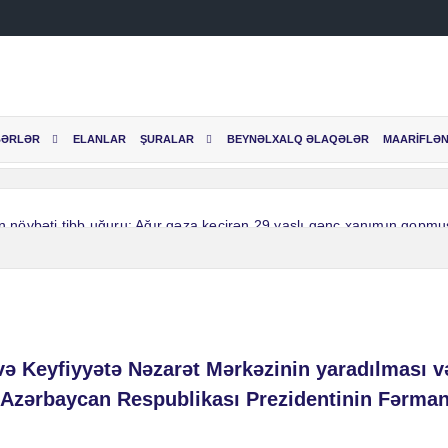
BƏRLƏR
ELANLAR
ŞURALAR
BEYNƏLXALQ ƏLAQƏLƏR
MAARİFLƏN
növbəti tibb uğuru: Ağır qəza keçirən 29 yaşlı gənc xanımın qopmu
məkdaşları Səhiyyə Nazirliyi tərəfindən təltif olunublar.
ın növbəti ezamiyyəti.
təntənə ilə qeyd olunub
və Keyfiyyətə Nəzarət Mərkəzinin yaradılması v
rahiyyə Mərkəzi 2026-cı il üçün doktoranturaya qəbul ELAN EDİR
a Azərbaycan Respublikası Prezidentinin Fərman
münə həsr olunmuş tədbir keçirilib
Ürəyin kateter ablasiyası
Azərbaycanda ilk dəfə unikal əməliyyat icra edilib