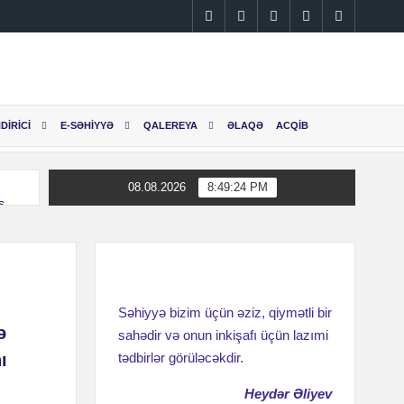
Instagram
Facebook
Linkedin
Twitter
YouTube
DİRİCİ
E-SƏHİYYƏ
QALEREYA
ƏLAQƏ
ACQİB
08.08.2026
8:49:24 PM
ş
Səhiyyə bizim üçün əziz, qiymətli bir
ə
sahədir və onun inkişafı üçün lazımi
ı
tədbirlər görüləcəkdir.
Heydər Əliyev