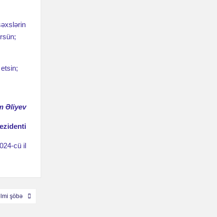
əxslərin
rsün;
etsin;
m Əliyev
ezidenti
024-cü il
elmi şöbə
ilas