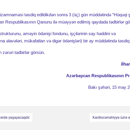
Azərbaycana fəda edilmiş şərəfli ömür
Zəfər Tariximiz
nizamnaməsi təsdiq edildikdən sonra 3 (üç) gün müddətində “Hüquqi ş
əhidlərimizi dərin ehtiramla yad edirik
can Respublikasının Qanunu ilə müəyyən edilmiş qaydada tədbirlər gö
rahiyyə Mərkəzinin şöbə müdiri Əliniyaz Məmmədov: “Öd daşlarının
trukturunu, əməyin ödənişi fondunu, işçilərinin say həddini və
ofilaktik müayinələr aparmaqla, uğurlu nəticə əldə etmək olar”
 əlavələri, mükafatları və digər ödənişləri) bir ay müddətində təsdiq 
k edirik
Dövlət Mükafat laureatı yubilyarımızı təbrik edirik
 zəruri tədbirlər görsün.
 böyük coşğu ilə qeyd olunub
qeyd olunub
İlha
nümayəndə heyəti Elmi Cərrahiyyə Mərkəzinin qonağı oldu
Azərbaycan Respublikasının Pr
lib
Bakı şəhəri, 15 may 2
Mərkəzinin yaradılması və fəaliyyətinin təmin edilməsi haqqında
ə ürəklərdə yaşayacaqdır
nqresi işə başlayıb
lərdə yaşayacaqdır
Kardiocərrahiyyə üzrə 
hiyyə Mərkəzinin şöbə müdiri Elbrus Rüstəmov: Xora xəstəliyindən x