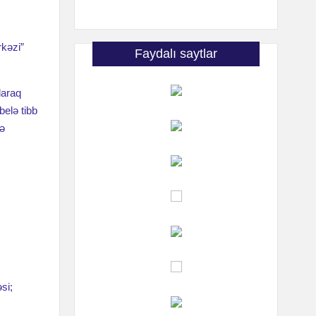
rkəzi”
Faydalı saytlar
laraq
belə tibb
də
işdir
si;