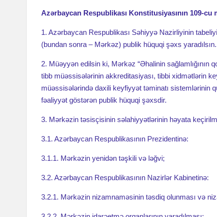
Xocali soyqırımı qurbanlarının xatirəsi anılıb
20 Yanvar 
Azərbaycan Respublikası Konstitusiyasının 109-cu m
Patomorfologiya sahəsində elmi-praktik yanaşmalar: klinik t
1. Azərbaycan Respublikası Səhiyyə Nazirliyinin tabeliy
Ümummilli lider Heydər Əliyevin anım günü
(bundan sonra – Mərkəz) publik hüquqi şəxs yaradılsın.
Türk Dövlətləri Təşkilatına üzv olan ölkələrin Tibb bacısı v
2. Müəyyən edilsin ki, Mərkəz “Əhalinin sağlamlığını
Təbriklər!
Asiya Elmlər Akademiyasının yaradılması və Azərba
tibb müəssisələrinin akkreditasiyası, tibbi xidmətlərin ke
Elmi Cərrahiyyə Mərkəzində Zəfər günü qeyd edilib
müəssisələrində daxili keyfiyyət təminatı sistemlərinin q
Elmi Cərrahiyyə Mərkəzi və Ankara Universiteti arasında 
fəaliyyət göstərən publik hüquqi şəxsdir.
Akademik M.A.Topçubaşov adına Elmi Cərrahiyyə Mərk
3. Mərkəzin təsisçisinin səlahiyyətlərinin həyata keçiril
27 sentyabr 2025-ci il tarixində Akademik M.A.Topçu
3.1. Azərbaycan Respublikasının Prezidentinə:
2025-ci il sentyabrın 24-də Akademik Mustafa Topçubaşovun 
M.A. Topçubaşovun anadan olmasının 130 illiyi münasib
3.1.1. Mərkəzin yenidən təşkili və ləğvi;
“Böyük Qayıdış”a sağlamlıq dəstəyi — Səhiyyə Nazirli
3.2. Azərbaycan Respublikasının Nazirlər Kabinetinə:
Elmi Cərrahiyyə Mərkəzində 17 İyun — Tibb İşçilərin
3.2.1. Mərkəzin nizamnaməsinin təsdiq olunması və niz
Akademik Mustafa Topçubaşovun 130 illiyinin qeyd e
3.2.2. Mərkəzin idarəetmə orqanlarının yaradılması;