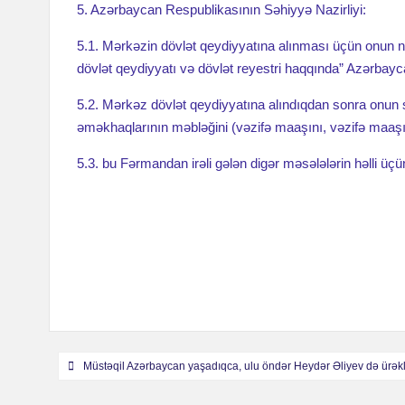
12 dekabr — Ulu öndər Heydər Əliyevin anım günüdür
5. Azərbaycan Respublikasının Səhiyyə Nazirliyi:
44 günə fəth olunan ZƏFƏR ZİRVƏSİ
Təbrik edirik
5.1. Mərkəzin dövlət qeydiyyatına alınması üçün onun 
Azərbaycanın ərazi bütövlüyü yolunda canlarını fəda etmiş Ş
dövlət qeydiyyatı və dövlət reyestri haqqında” Azərbay
Səhiyyə Nazirliyi Akademik M.A.Topçubaşov adına Elmi Cər
5.2. Mərkəz dövlət qeydiyyatına alındıqdan sonra onun s
əmələ gəlməsinə səbəb olan amilləri aşkar edib, vaxtında pr
əməkhaqlarının məbləğini (vəzifə maaşını, vəzifə maaşına
Professor Hidayət İsayevi 80 illik yubileyi münasibətilə təbri
5.3. bu Fərmandan irəli gələn digər məsələlərin həlli üçün
Milli Qurtuluş Günü və Tibb İşçilərinin Peşə Bayramı Günü
Elmi Cərrahiyyə Mərkəzində Tibb İşçilərinin Peşə Bayramı 
Kral Salman adına Humanitar Yardım və Qayğı Mərkəzinin 
Həmkarlar İttifaqı Komitəsinin hesabat-seçki yığıncağı keçiri
Tibb Müəssisələrinin Akkreditasiyası və Keyfiyyətə Nəzarət 
Azərbaycan Respublikası Prezidentinin Fərmanı
Müstəqil Azərbaycan yaşadıqca, ulu öndər Heydər Əliyev d
Навигация
Bakıda dünya qastroenteroloqlarının iyirminci beynəlxalq ko
Müstəqil Azərbaycan yaşadıqca, ulu öndər Heydər Əliyev də ürək
по
Səhiyyə Nazirliyi akademik M.A.Topçubaşov adına Elmi Cərra