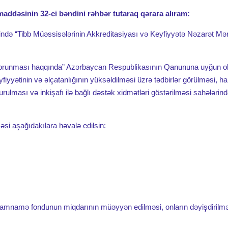
faciəsi Elmi Cərrahiyyə Mərkəzində anılıb
addəsinin 32-ci bəndini rəhbər tutaraq qərara alıram:
əcrübə və müasir təsnifatların rolu
ində “Tibb Müəssisələrinin Akkreditasiyası və Keyfiyyətə Nəzarət Mə
ə Mamalıq sahələri üzrə I Beynəlxalq elmi-praktik Konfransı
n qorunması haqqında” Azərbaycan Respublikasının Qanununa uyğun o
ycan alimlərinin bu elm birliyində təmsili
yfiyyətinin və əlçatanlığının yüksəldilməsi üzrə tədbirlər görülməsi, ha
urulması və inkişafı ilə bağlı dəstək xidmətləri göstərilməsi sahələrin
elmi-tibbi əməkdaşlıq memorandumu imzalandı
əzində 40 nəfər işçi təltif olunmuşdur
məsi aşağıdakılara həvalə edilsin:
başov adına Elmi Cərrahiyyə Mərkəzində anım mərasimi keçirilib
130 illiyinə həsr olunmuş Beynəlxalq Elmi-Praktik Konfrans keçirilm
əti ilə Fəxri Xiyabanda anım tədbiri keçirildi
yindən Füzulidə tibbi aksiya
in Peşə Bayramı təntənə ilə qeyd olundu
amnamə fondunun miqdarının müəyyən edilməsi, onların dəyişdirilmə
dilməsi haqqında Azərbaycan Respublikası Prezidentinin Sərəncamı