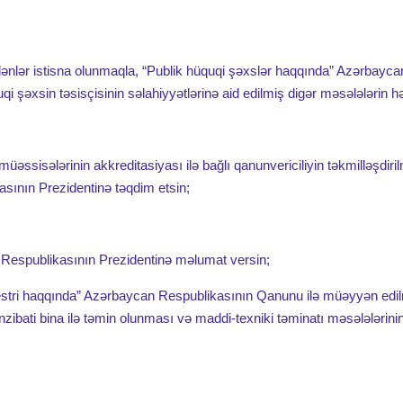
əsi anıldı
Əmək və mərhəmət dolu bir ömürə ECM-in təşəkkürü
yyə Nazirliyinin bir sıra elmi-tədqiqat müəssisələri ilə tanış olub
 70 illik yubileyi qeyd olunub
ilənlər istisna olunmaqla, “Publik hüquqi şəxslər haqqında” Azərbayca
əxsin təsisçisinin səlahiyyətlərinə aid edilmiş digər məsələlərin həl
üalicə məsələləri müzakirə olunub
kəzində Novruz bayramı qeyd olunub
üəssisələrinin akkreditasiyası ilə bağlı qanunvericiliyin təkmilləşdiri
dulmayan tariximiz
kasının Prezidentinə təqdim etsin;
iri bu xəstəliklə üzləşir!»
ssiya keçirilib
Respublikasının Prezidentinə məlumat versin;
rrahiyyə Mərkəzinin endokrinoloqu Günel Mahmudova: “Hormonlar
nayırlar”
eyestri haqqında” Azərbaycan Respublikasının Qanunu ilə müəyyən edi
sı keçirildi
ibati bina ilə təmin olunması və maddi-texniki təminatı məsələlərinin 
ahiyyə Mərkəzinin qastroenteroloqu Turan Kərimova: “Axşam saatlar
cəkmə aksiyası keçirilib