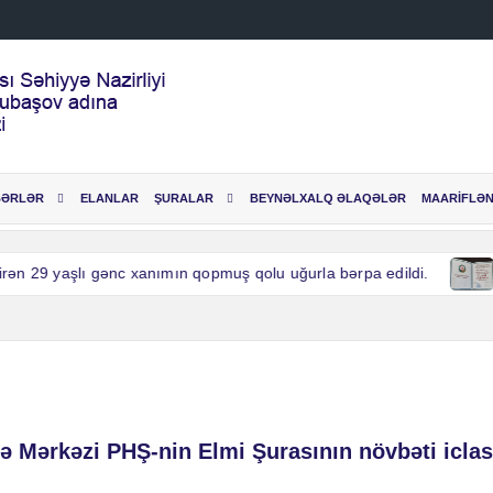
BƏRLƏR
ELANLAR
ŞURALAR
BEYNƏLXALQ ƏLAQƏLƏR
MAARİFLƏN
n 29 yaşlı gənc xanımın qopmuş qolu uğurla bərpa edildi.
n 29 yaşlı gənc xanımın qopmuş qolu uğurla bərpa edildi.
 Mərkəzi PHŞ-nin Elmi Şurasının növbəti iclas