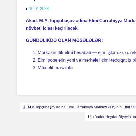
10.01.2023
Akad. M.A.Topçubaşov adına Elmi Cərrahiyyə Mərkəzi
növbəti iclası keçiriləcək.
GÜNDƏLİKDƏ OLAN MƏSƏLƏLƏR:
Mərkəzin illik elmi hesabatı — elmi işlər üzrə dire
Elmi şöbələrin yeni və mərhələli elmi-tədqiqat iş p
Müxtəlif məsələlər.
Навигация
M.A.Topçubaşov adına Elmi Cərrahiyyə Mərkəzi PHŞ-nin Elmi Şuras
по
Ulu öndər Heydər Əlyevin ana
записям