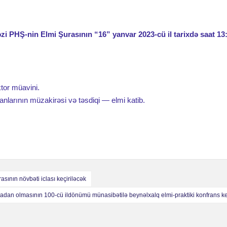
 PHŞ-nin Elmi Şurasının “16” yanvar 2023-cü il tarixdə saat 13
ktor müavini.
lanlarının müzakirəsi və təsdiqi — elmi katib.
ının növbəti iclası keçiriləcək
dan olmasının 100-cü ildönümü münasibətilə beynəlxalq elmi-praktiki konfrans ke