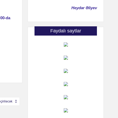
Heydər Əliyev
:00-da
Faydalı saytlar
çiriləcək