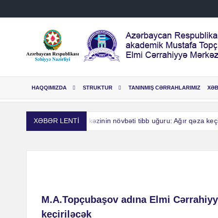
Skip
to
content
HAQQIMIZDA
STRUKTUR
TANINMIŞ CƏRRAHLARIMIZ
XƏ
na Elmi Cərrahiyyə Mərkəzinin növbəti tibb uğuru: Ağır qəza keçirə
XƏBƏR LENTİ
na Elmi Cərrahiyyə Mərkəzinin növbəti tibb uğuru: Ağır qəza keçirə
M.A.Topçubaşov adına Elmi Cərrahiyyə
keçiriləcək