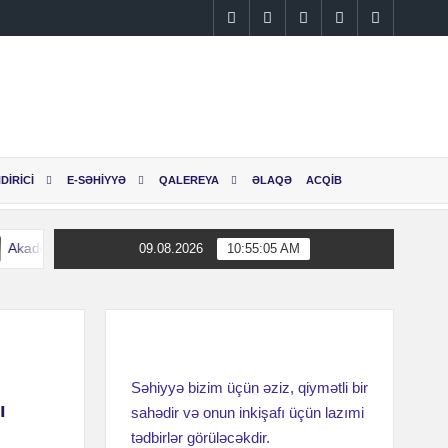
Instagram
Facebook
Linkedin
Twitter
YouTube
DİRİCİ
E-SƏHİYYƏ
QALEREYA
ƏLAQƏ
ACQİB
Akademik M.A.Topçubaşov adına Elmi Cərrahiyyə Mərkəzinin əməkdaşları
09.08.2026
10:55:05 AM
Akademik M.A.Topçubaşov adına Elmi Cərrahiyyə Mərkəzinin əməkdaşları
Səhiyyə bizim üçün əziz, qiymətli bir
ı
sahədir və onun inkişafı üçün lazımi
tədbirlər görüləcəkdir.