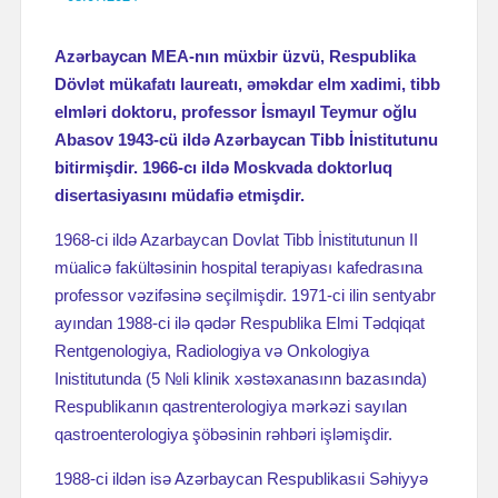
Azərbaycan MEA-nın müxbir üzvü, Respublika
Dövlət mükafatı laureatı, əməkdar elm xadimi, tibb
elmləri doktoru, professor İsmayıl Teymur oğlu
Abasov 1943-cü ildə Azər­baycan Tibb İnistitutunu
bitirmişdir. 1966-cı ildə Moskvada doktorluq
disertasiyasını müdafiə etmişdir.
1968-ci ildə Azarbaycan Dovlat Tibb İnistitutunun II
müalicə fakültəsinin hospital terapiyası kafedrasına
profes­sor vəzifəsinə seçilmişdir. 1971-ci ilin sentyabr
ayından 1988-ci ilə qədər Respublika Elmi Tədqiqat
Rentgenologiya, Radiologiya və Onkologiya
Inistitutunda (5 №li klinik xəstəxanasınn bazasında)
Respublikanın qastrenterologiya mərkəzi sayılan
qastroenterologiya şöbəsinin rəhbəri işləmişdir.
1988-ci ildən isə Azərbaycan Respublikasıi Səhiyyə