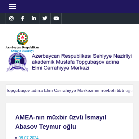
Skip
to
Instagram
Facebook
Linkedin
Twitter
YouTube
content
.Topçubaşov adına Elmi Cərrahiyyə Mərkəzinin növbəti tibb uğuru: A
.Topçubaşov adına Elmi Cərrahiyyə Mərkəzinin növbəti tibb uğuru: A
AMEA-nın müxbir üzvü İsmayıl
Abasov Teymur oğlu
08.07.2024