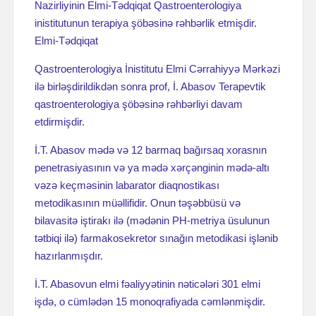
Nazirliyinin Elmi-Tədqiqat Qastroenterologiya
inistitutu­nun terapiya şöbəsinə rəhbərlik etmişdir.
Elmi-Tədqiqat
Qastroenterologiya İnistitutu Elmi Cərrahiyyə Mərkəzi
ilə birləşdirildikdən sonra prof, İ. Abasov Terapevtik
qastroenterologiya şöbəsinə rəhbərliyi davam
etdirmişdir.
İ.T. Abasov mədə və 12 barmaq bağırsaq xorasnın
penetrasiyasının və ya mədə xərçənginin mədə-altı
vəzə keçməsinin labarator diaqnostikası
metodikasının müəllifidir. Onun təşəbbüsü və
bilavasitə iştirakı ilə (mədənin PH-metriya üsulunun
tətbiqi ilə) farmakosekretor sınağın metodikasi işlənib
hazırlanmışdır.
İ.T. Abasovun elmi fəaliyyətinin nəticələri 301 elmi
işdə, о cümlədən 15 monoqrafiyada cəmlənmişdir.