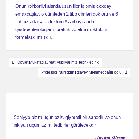
Onun rəhbərliyi altında uzun illər işləmiş çoxsaylı
əmakdaşlar, о cümlədən 2 tibb elmləri doktoru və 6
tibb uzrə fəlsəfə doktoru Azərbaycanda
qastroenteroloqların praktik və elmi məktəbini
formalaşdırmışdır.
Навигация
Dövlət Mükafat laureatı yubilyarımızı təbrik edirik
по
Professor Nürəddin Rzayev Məmmədbağır oğlu
записям
Səhiyyə bizim üçün əziz, qiymətli bir sahədir və onun
inkişafı üçün lazımi tədbirlər görüləcəkdir.
Heydər Əliyev