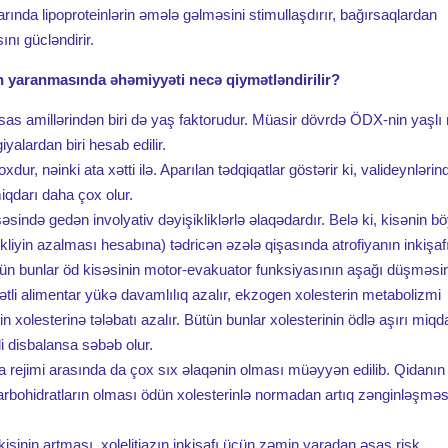
rında lipoproteinlərin əmələ gəlməsini stimullaşdırır, bağırsaqlardan
nı gücləndirir.
n yaranmasında əhəmiyyəti necə qiymətləndirilir?
as amillərindən biri də yaş faktorudur. Müasir dövrdə ÖDX-nin yaşlı 
yalardan biri hesab edilir.
xdur, nəinki ata xətti ilə. Aparılan tədqiqatlar göstərir ki, valideynlərin
miqdarı daha çox olur.
əsində gedən involyativ dəyişikliklərlə əlaqədardır. Belə ki, kisənin 
liyin azalması hesabına) tədricən əzələ qişasında atrofiyanın inkişaf
ütün bunlar öd kisəsinin motor-evakuator funksiyasının aşağı düşməsi
tli alimentar yükə davamlılıq azalır, ekzogen xolesterin metabolizmi
xolesterinə tələbatı azalır. Bütün bunlar xolesterinin ödlə aşırı miqd
di disbalansa səbəb olur.
ma rejimi arasında da çox sıx əlaqənin olması müəyyən edilib. Qidanın
 karbohidratların olması ödün xolesterinlə normadan artıq zənginləşmə
inin artması, xolelitiazın inkişafı üçün zəmin yaradan əsas risk