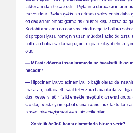
faktorlarından hesab edilir. Piylənmə dərəcəsinin artma
mövcuddur. Bədən çəkisinin artması xolesterinin daha 
öd daşlarının əmələ gəlmə riskini istər kişi, istərsə də q
Kortəbii arıqlama da cox vaxt ciddi neqativ hallara səbəb
disproporsiyası, həmçinin uzun müddətli aclıq öd turşular
həll olan halda saxlamaq üçün miqdarı kifayət etmədiyin
olur.
— Müasir dövrdə insanlarımızda az hərəkətlilik özünü
necədir?
— Hipodinamiya və adinamiya ilə bağlı olaraq da insanlard
məsələn, həftədə 40 saat televizora baxanlarda və digər 
daşı xəstəliyi ağır fiziki əməklə məşğul olan əhali qrupu 
Öd daşı xəstəliyinin qəbul olunan xarici risk faktorların
birdən–birə dəyişməsi və s. aid edilə bilər.
— Xəstəlik özünü hansı əlamətlərlə biruzə verir?