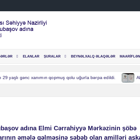
BƏRLƏR
ELANLAR
ŞURALAR
BEYNƏLXALQ ƏLAQƏLƏR
MAARİFLƏN
yaşlı gənc xanımın qopmuş qolu uğurla bərpa edildi.
Akadem
yaşlı gənc xanımın qopmuş qolu uğurla bərpa edildi.
Akadem
ubaşov adına Elmi Cərrahiyyə Mərkəzinin şöbə
ının əmələ gəlməsinə səbəb olan amilləri aşk