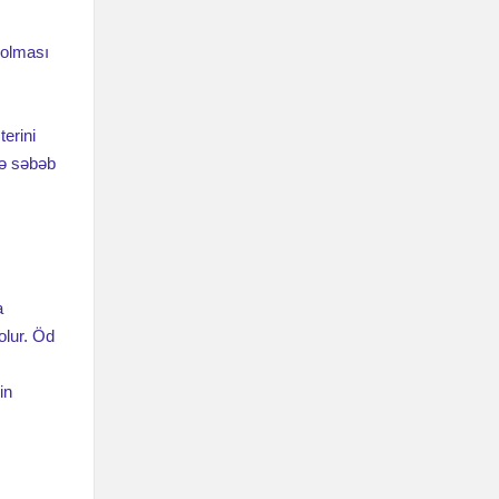
 olması
terini
nə səbəb
a
olur. Öd
in