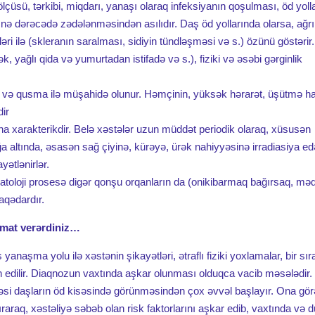
lçüsü, tərkibi, miqdarı, yanaşı olaraq infeksiyanın qoşulması, öd yoll
 nə dərəcədə zədələnməsindən asılıdır. Daş öd yollarında olarsa, ağrı
əri ilə (skleranın saralması, sidiyin tündləşməsi və s.) özünü göstərir.
 yağlı qida və yumurtadan istifadə və s.), fiziki və əsəbi gərginlik
a və qusma ilə müşahidə olunur. Həmçinin, yüksək hərarət, üşütmə hal
dir
daha xarakterikdir. Belə xəstələr uzun müddət periodik olaraq, xüsusən
a altında, əsasən sağ çiyinə, kürəyə, ürək nahiyyəsinə irradiasiya e
ətlənirlər.
 patoloji prosesə digər qonşu orqanların da (onikibarmaq bağırsaq, mə
aqədardır.
umat verərdiniz…
aşma yolu ilə xəstənin şikayətləri, ətraflı fiziki yoxlamalar, bir sır
edilir. Diaqnozun vaxtında aşkar olunması olduqca vacib məsələdir.
əsi daşların öd kisəsində görünməsindən çox əvvəl başlayır. Ona gör
ıraraq, xəstəliyə səbəb olan risk faktorlarını aşkar edib, vaxtında və 