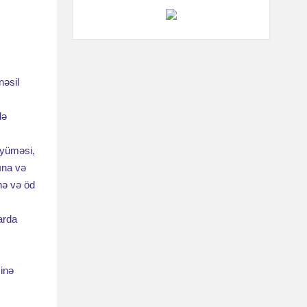
nəsil
də
böyüməsi,
ına və
nə və öd
arda
sinə