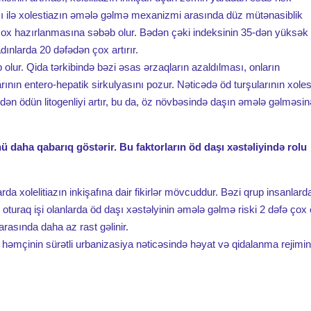
sı ilə xolestiazın əmələ gəlmə mexanizmi arasında düz mütənasiblik
çox hazırlanmasına səbəb olur. Bədən çəki indeksinin 35-dən yüksək
adınlarda 20 dəfədən çox artırır.
 olur. Qida tərkibində bəzi əsas ərzaqların azaldılması, onların
ının entero-hepatik sirkulyasını pozur. Nəticədə öd turşularının xoles
dən ödün litogenliyi artır, bu da, öz növbəsində daşın əmələ gəlməsi
 daha qabarıq göstərir. Bu faktorların öd daşı xəstəliyində rolu
a xolelitiazın inkişafına dair fikirlər mövcuddur. Bəzi qrup insanlard
oturaq işi olanlarda öd daşı xəstəlyinin əmələ gəlmə riski 2 dəfə çox 
arasında daha az rast gəlinir.
a, həmçinin sürətli urbanizasiya nəticəsində həyat və qidalanma rejimin