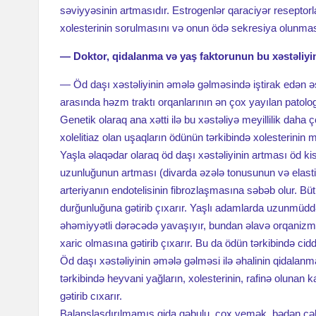
səviyyəsinin artmasıdır. Estrogenlər qaraciyər reseptorla
xolesterinin sorulmasını və onun ödə sekresiya olunması
— Doktor, qidalanma və yaş faktorunun bu xəstəliyi
— Öd daşı xəstəliyinin əmələ gəlməsində iştirak edən əs
arasında həzm traktı orqanlarının ən çox yayılan patologi
Genetik olaraq ana xətti ilə bu xəstəliyə meyillilik daha ço
xolelitiaz olan uşaqların ödünün tərkibində xolesterinin 
Yaşla əlaqədar olaraq öd daşı xəstəliyinin artması öd kis
uzunluğunun artması (divarda əzələ tonusunun və elastik
arteriyanın endotelisinin fibrozlaşmasına səbəb olur. B
durğunluğuna gətirib çıxarır. Yaşlı adamlarda uzunmüddə
əhəmiyyətli dərəcədə yavaşıyır, bundan əlavə orqanizmin 
xaric olmasına gətirib çıxarır. Bu da ödün tərkibində cid
Öd daşı xəstəliyinin əmələ gəlməsi ilə əhalinin qidalan
tərkibində heyvani yağların, xolesterinin, rafinə olunan
gətirib cıxarır.
Balanslaşdırılmamış qida qəbulu, çox yemək, bədən çəkis