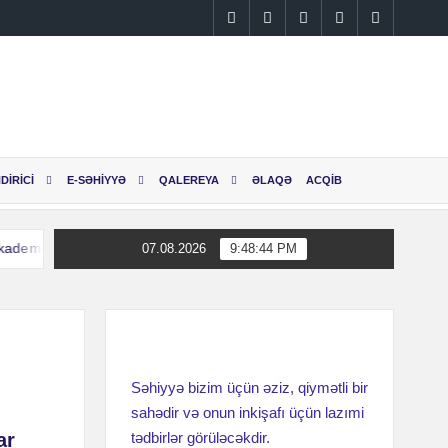
Instagram
Facebook
Linkedin
Twitter
YouTube
DİRİCİ
E-SƏHİYYƏ
QALEREYA
ƏLAQƏ
ACQİB
ik M.A.Topçubaşov adına Elmi Cərrahiyyə Mərkəzinin əməkdaşları Səhi
07.08.2026
9:48:45 PM
ik M.A.Topçubaşov adına Elmi Cərrahiyyə Mərkəzinin əməkdaşları Səhi
Səhiyyə bizim üçün əziz, qiymətli bir
sahədir və onun inkişafı üçün lazımi
ar
tədbirlər görüləcəkdir.