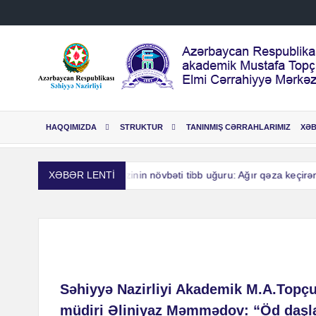
Skip
to
content
HAQQIMIZDA
STRUKTUR
TANINMIŞ CƏRRAHLARIMIZ
XƏ
mi Cərrahiyyə Mərkəzinin növbəti tibb uğuru: Ağır qəza keçirən 29 
XƏBƏR LENTİ
mi Cərrahiyyə Mərkəzinin növbəti tibb uğuru: Ağır qəza keçirən 29 
Səhiyyə Nazirliyi Akademik M.A.Topç
müdiri Əliniyaz Məmmədov: “Öd daşlar