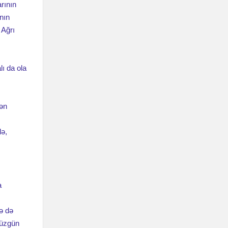
arının
nın
 Ağrı
ı da ola
dən
də,
a
ə də
düzgün