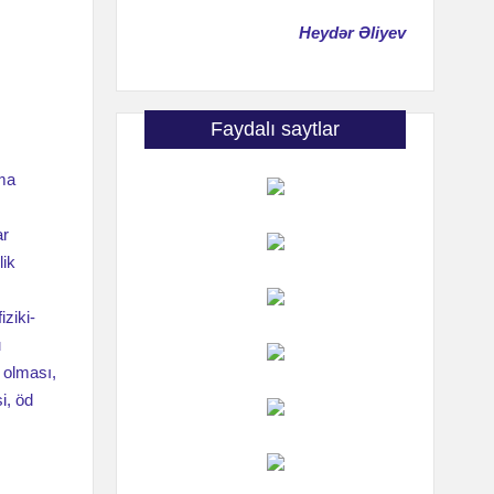
Heydər Əliyev
Faydalı saytlar
nma
ar
lik
ziki-
u
 olması,
i, öd