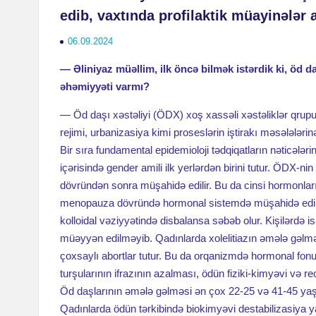
edib, vaxtında profilaktik müayinələr
06.09.2024
— Əliniyaz müəllim, ilk öncə bilmək istərdik ki, öd 
əhəmiyyəti varmı?
— Öd daşı xəstəliyi (ÖDX) xoş xassəli xəstəliklər qrupu
rejimi, urbanizasiya kimi proseslərin iştirakı məsələlər
Bir sıra fundamental epidemioloji tədqiqatların nəticələr
içərisində gender amili ilk yerlərdən birini tutur. ÖDX-nin
dövründən sonra müşahidə edilir. Bu da cinsi hormonların 
menopauza dövründə hormonal sistemdə müşahidə edilən d
kolloidal vəziyyətində disbalansa səbəb olur. Kişilərdə
müəyyən edilməyib. Qadınlarda xolelitiazın əmələ gəlməs
çoxsaylı abortlar tutur. Bu da orqanizmdə hormonal fonu
turşularının ifrazının azalması, ödün fiziki-kimyəvi və re
Öd daşlarının əmələ gəlməsi ən çox 22-25 və 41-45 yaşla
Qadınlarda ödün tərkibində biokimyəvi destabilizasiya 