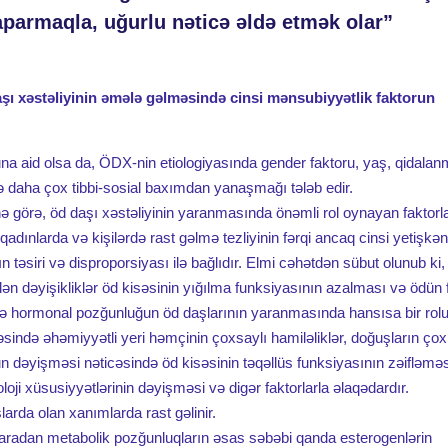
 aparmaqla, uğurlu nəticə əldə etmək olar”
daşı xəstəliyinin əmələ gəlməsində cinsi mənsubiyyətlik faktorun
na aid olsa da, ÖDX-nin etiologiyasında gender faktoru, yaş, qidala
inə daha çox tibbi-sosial baxımdan yanaşmağı tələb edir.
inə görə, öd daşı xəstəliyinin yaranmasında önəmli rol oynayan faktorl
 qadınlarda və kişilərdə rast gəlmə tezliyinin fərqi ancaq cinsi yetişkən
təsiri və disproporsiyası ilə bağlıdır. Elmi cəhətdən sübut olunub ki,
əyişikliklər öd kisəsinin yığılma funksiyasının azalması və ödün fi
 isə hormonal pozğunluğun öd daşlarının yaranmasında hansısa bir rol
ində əhəmiyyətli yeri həmçinin çoxsaylı hamiləliklər, doğuşların çox
n dəyişməsi nəticəsində öd kisəsinin təqəllüs funksiyasının zəifləməs
oloji xüsusiyyətlərinin dəyişməsi və digər faktorlarla əlaqədardır.
rda olan xanımlarda rast gəlinir.
yaradan metabolik pozğunluqların əsas səbəbi qanda esterogenlərin