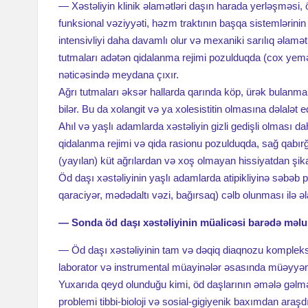
— Xəstəliyin klinik əlamətləri daşın harada yerləşməsi, ö
funksional vəziyyəti, həzm traktının başqa sistemlərinin
intensivliyi daha davamlı olur və mexaniki sarılıq əlamətl
tutmaları adətən qidalanma rejimi pozulduqda (cox yemək,
nəticəsində meydana çıxır.
Ağrı tutmaları əksər hallarda qarında köp, ürək bulanm
bilər. Bu da xolangit və ya xolesistitin olmasına dəlalət e
Ahıl və yaşlı adamlarda xəstəliyin gizli gedişli olması 
qidalanma rejimi və qida rasionu pozulduqda, sağ qabırğ
(yayılan) küt ağrılardan və xoş olmayan hissiyatdan şikay
Öd daşı xəstəliyinin yaşlı adamlarda atipikliyinə səbəb
qaraciyər, mədədaltı vəzi, bağırsaq) cəlb olunması ilə əl
— Sonda öd daşı xəstəliyinin müalicəsi barədə məl
— Öd daşı xəstəliyinin tam və dəqiq diaqnozu kompleks yan
laborator və instrumental müayinələr əsasında müəyyən 
Yuxarıda qeyd olunduğu kimi, öd daşlarının əmələ gəlm
problemi tibbi-bioloji və sosial-gigiyenik baxımdan araşd