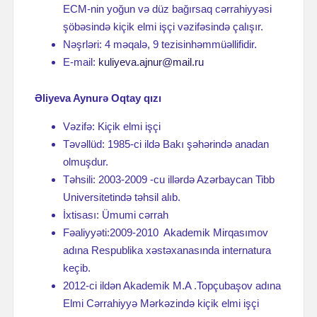
ECM-nin yoğun və düz bağırsaq cərrahiyyəsi
şöbəsində kiçik elmi işçi vəzifəsində çalışır.
Nəşrləri: 4 məqalə, 9 tezisinhəmmüəllifidir.
E-mail:
kuliyeva.ajnur@mail.ru
Əliyeva Aynurə Oqtay qızı
Vəzifə: Kiçik elmi işçi
Təvəllüd: 1985-ci ildə Bakı şəhərində anadan
olmuşdur.
Təhsili: 2003-2009 -cu illərdə Azərbaycan Tibb
Universitetində təhsil alıb.
İxtisası: Ümumi cərrah
Fəaliyyəti:2009-2010 Akademik Mirqasımov
adına Respublika xəstəxanasında internatura
keçib.
2012-ci ildən Akademik M.A .Topçubaşov adına
Elmi Cərrahiyyə Mərkəzində kiçik elmi işçi