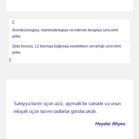
Навигация
Anesteziologiya, reanimatologiya və intensiv terapiya üzrə elmi
по
şöbə
записям
Qida borusu, 12 barmaq bağırsaq xəstəlikləri cərrahlığı üzrə elmi
şöbə
Səhiyyə bizim üçün əziz, qiymətli bir sahədir və onun
inkişafı üçün lazımi tədbirlər görüləcəkdir.
Heydər Əliyev