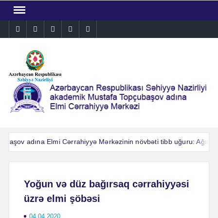
Skip
to
Instagram
Facebook
Linkedin
Twitter
YouTube
content
v adına Elmi Cərrahiyyə Mərkəzinin növbəti tibb uğuru: Ağır qəza k
v adına Elmi Cərrahiyyə Mərkəzinin növbəti tibb uğuru: Ağır qəza k
Yoğun və düz bağırsaq cərrahiyyəsi
üzrə elmi şöbəsi
04.04.2020