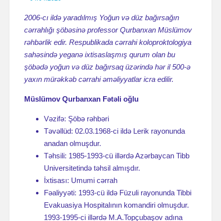
2006-cı ildə yaradılmış Yoğun və düz bağırsağın
cərrahlığı şöbəsinə professor Qurbanxan Müslümov
rəhbərlik edir. Respublikada cərrahi koloproktologiya
sahəsində yeganə ixtisaslaşmış qurum olan bu
şöbədə yoğun və düz bağırsaq üzərində hər il 500-ə
yaxın mürəkkəb cərrahi əməliyyatlar icra edilir.
Müslümov Qurbanxan Fətəli oğlu
Vəzifə: Şöbə rəhbəri
Təvəllüd: 02.03.1968-ci ildə Lerik rayonunda
anadan olmuşdur.
Təhsili: 1985-1993-cü illərdə Azərbaycan Tibb
Universitetində təhsil almışdır.
İxtisası: Umumi cərrah
Fəaliyyəti: 1993-cü ildə Füzuli rayonunda Tibbi
Evakuasiya Hospitalının komandiri olmuşdur.
1993-1995-ci illərdə M.A.Topçubaşov adına