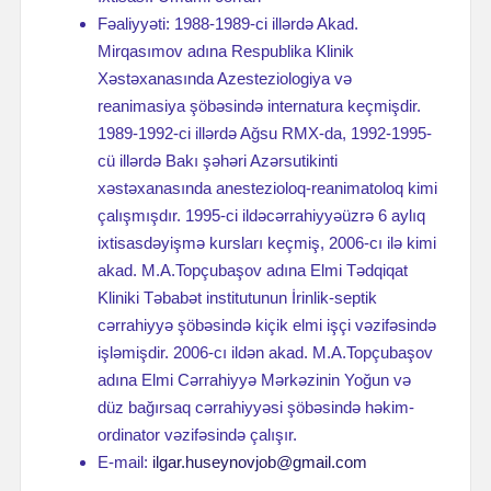
Fəaliyyəti: 1988-1989-ci illərdə Akad.
Mirqasımov adına Respublika Klinik
Xəstəxanasında Azesteziologiya və
reanimasiya şöbəsində internatura keçmişdir.
1989-1992-ci illərdə Ağsu RMX-da, 1992-1995-
cü illərdə Bakı şəhəri Azərsutikinti
xəstəxanasında anestezioloq-reanimatoloq kimi
çalışmışdır. 1995-ci ildəcərrahiyyəüzrə 6 aylıq
ixtisasdəyişmə kursları keçmiş, 2006-cı ilə kimi
akad. M.A.Topçubaşov adına Elmi Tədqiqat
Kliniki Təbabət institutunun İrinlik-septik
cərrahiyyə şöbəsində kiçik elmi işçi vəzifəsində
işləmişdir. 2006-cı ildən akad. M.A.Topçubaşov
adına Elmi Cərrahiyyə Mərkəzinin Yoğun və
düz bağırsaq cərrahiyyəsi şöbəsində həkim-
ordinator vəzifəsində çalışır.
E-mail:
ilgar.huseynovjob@gmail.com