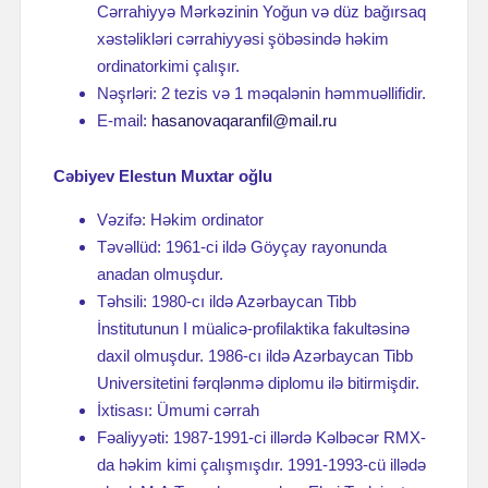
Cərrahiyyə Mərkəzinin Yoğun və düz bağırsaq
xəstəlikləri cərrahiyyəsi şöbəsində həkim
ordinatorkimi çalışır.
Nəşrləri: 2 tezis və 1 məqalənin həmmuəllifidir.
E-mail:
hasanovaqaranfil@mail.ru
Cəbiyev Elestun Muxtar oğlu
Vəzifə: Həkim ordinator
Təvəllüd: 1961-ci ildə Göyçay rayonunda
anadan olmuşdur.
Təhsili: 1980-cı ildə Azərbaycan Tibb
İnstitutunun I müalicə-profilaktika fakultəsinə
daxil olmuşdur. 1986-cı ildə Azərbaycan Tibb
Universitetini fərqlənmə diplomu ilə bitirmişdir.
İxtisası: Ümumi cərrah
Fəaliyyəti: 1987-1991-ci illərdə Kəlbəcər RMX-
da həkim kimi çalışmışdır. 1991-1993-cü illədə