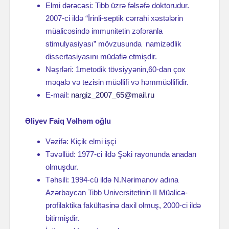
Elmi dərəcəsi: Tibb üzrə fəlsəfə doktorudur.
2007-ci ildə “İrinli-septik cərrahi xəstələrin
müalicəsində immunitetin zəfəranla
stimulyasiyası” mövzusunda namizədlik
dissertasiyasını müdafiə etmişdir.
Nəşrləri: 1metodik tövsiyyənin,60-dan çox
məqalə və tezisin müəllifi və həmmüəllifidir.
E-mail:
nargiz_2007_65@mail.ru
Əliyev Faiq Vəlhəm oğlu
Vəzifə: Kiçik elmi işçi
Təvəllüd: 1977-ci ildə Şəki rayonunda anadan
olmuşdur.
Təhsili: 1994-cü ildə N.Nərimanov adına
Azərbaycan Tibb Universitetinin II Müalicə-
profilaktika fakültəsinə daxil olmuş, 2000-ci ildə
bitirmişdir.