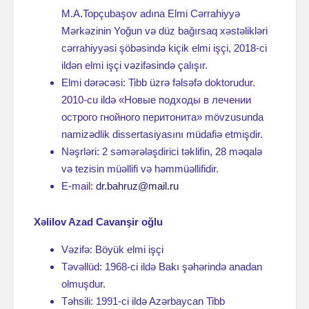
M.A.Topçubaşov adına Elmi Cərrahiyyə
Mərkəzinin Yoğun və düz bağırsaq xəstəlikləri
cərrahiyyəsi şöbəsində kiçik elmi işçi, 2018-ci
ildən elmi işçi vəzifəsində çalışır.
Elmi dərəcəsi: Tibb üzrə fəlsəfə doktorudur.
2010-cu ildə «Новые подходы в лечении
острого гнойного перитонита» mövzusunda
namizədlik dissertasiyasını müdafiə etmişdir.
Nəşrləri: 2 səmərələşdirici təklifin, 28 məqalə
və tezisin müəllifi və həmmüəllifidir.
E-mail:
dr.bahruz@mail.ru
Xəlilov Azad Cavanşir oğlu
Vəzifə: Böyük elmi işçi
Təvəllüd: 1968-ci ildə Bakı şəhərində anadan
olmuşdur.
Təhsili: 1991-ci ildə Azərbaycan Tibb