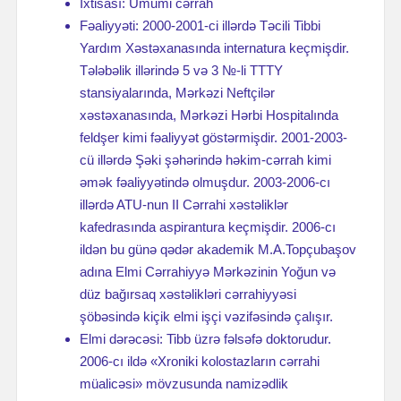
İxtisası: Umumi cərrah
Fəaliyyəti: 2000-2001-ci illərdə Təcili Tibbi
Yardım Xəstəxanasında internatura keçmişdir.
Tələbəlik illərində 5 və 3 №-li TTTY
stansiyalarında, Mərkəzi Neftçilər
xəstəxanasında, Mərkəzi Hərbi Hospitalında
feldşer kimi fəaliyyət göstərmişdir. 2001-2003-
cü illərdə Şəki şəhərində həkim-cərrah kimi
əmək fəaliyyətində olmuşdur. 2003-2006-cı
illərdə ATU-nun II Cərrahi xəstəliklər
kafedrasında aspirantura keçmişdir. 2006-cı
ildən bu günə qədər akademik M.A.Topçubaşov
adına Elmi Cərrahiyyə Mərkəzinin Yoğun və
düz bağırsaq xəstəlikləri cərrahiyyəsi
şöbəsində kiçik elmi işçi vəzifəsində çalışır.
Elmi dərəcəsi: Tibb üzrə fəlsəfə doktorudur.
2006-cı ildə «Xroniki kolostazların cərrahi
müalicəsi» mövzusunda namizədlik