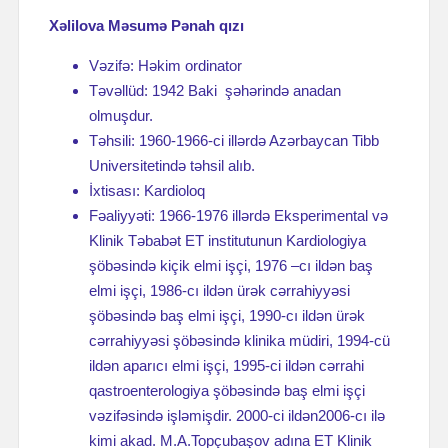
Xəlilova Məsumə Pənah qızı
Vəzifə: Həkim ordinator
Təvəllüd: 1942 Baki şəhərində anadan
olmuşdur.
Təhsili: 1960-1966-ci illərdə Azərbaycan Tibb
Universitetində təhsil alıb.
İxtisası: Kardioloq
Fəaliyyəti: 1966-1976 illərdə Eksperimental və
Klinik Təbabət ET institutunun Kardiologiya
şöbəsində kiçik elmi işçi, 1976 –cı ildən baş
elmi işçi, 1986-cı ildən ürək cərrahiyyəsi
şöbəsində baş elmi işçi, 1990-cı ildən ürək
cərrahiyyəsi şöbəsində klinika müdiri, 1994-cü
ildən aparıcı elmi işçi, 1995-ci ildən cərrahi
qastroenterologiya şöbəsində baş elmi işçi
vəzifəsində işləmişdir. 2000-ci ildən2006-cı ilə
kimi akad. M.A.Topçubaşov adına ET Klinik