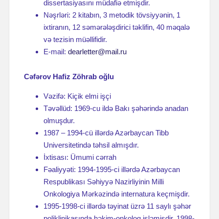
dissertasiyasını müdafiə etmişdir.
Nəşrləri: 2 kitabın, 3 metodik tövsiyyənin, 1
ixtiranın, 12 səmərələşdirici təklifin, 40 məqalə
və tezisin müəllifidir.
E-mail:
dearletter@mail.ru
Cəfərov Hafiz Zöhrab oğlu
Vəzifə: Kiçik elmi işçi
Təvəllüd: 1969-cu ildə Bakı şəhərində anadan
olmuşdur.
1987 – 1994-cü illərdə Azərbaycan Tibb
Universitetində təhsil almışdır.
İxtisası: Ümumi cərrah
Fəaliyyəti: 1994-1995-ci illərdə Azərbaycan
Respublikası Səhiyyə Nazirliyinin Milli
Onkologiya Mərkəzində internatura keçmişdir.
1995-1998-ci illərdə təyinat üzrə 11 saylı şəhər
poliklinikasında həkim-onkoloq işləmişdir. 1998-