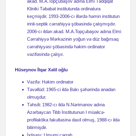
akad. M.A.Topçubaşov adına Elmi Tədqiqat
Kliniki Təbabət institutunda ordinatura
keçmişdir. 1993-2006-cı illərdə həmin institutun
irinli-septik cərrahiyyə şöbəsində çalışmışdır.
2006-cı ildən akad. M.A.Topçubaşov adına Elmi
Cərrahiyyə Mərkəzinin yoğun və düz bağırsaq
cərrahiyyəsi şöbəsində həkim-ordinator
vəzifəsində çalışır.
Hüseynov İlqar Xəlil oğlu
Vəzifə: Həkim ordinator
Təvəllüd: 1965-ci ildə Bakı şəhərində anadan
olmuşdur.
Təhsili: 1982-cı ildə N.Nərimanov adına
Azərbaycan Tibb İnstitutunun I müalicə-
profilaktika fakultəsinə daxil olmuş, 1988-cı ildə
bitirmişdir.
İxtisası: Umumi cərrah