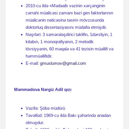
2010-cu ildə «Mədəaltı vəzinin xərçənginin
cərrahi müalicəsi zamanı bəzi gen faktorlarının
müalicənin nəticəsinə təsiri» mövzusunda
doktorluq dissertasiyasını müdafiə etmişdir.
Nəşrləri: 3 səmərələşdirici təklifin, 1dərsliyin, 1
kitabın, 1 monoqrafiyanın, 2 metodik
tövsiyyənin, 60 məqalə və 41 tezisin müəllifi və
həmmüəllifidir.
E-mail:
gmuslumov@gmail.com
Məmmədova Nərgiz Adil qızı
Vəzifə: Şöbə müdürü
Təvəllüd: 1969-cu ildə Bakı şəhərində anadan
olmuşdur.