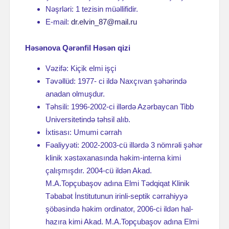
Nəşrləri: 1 tezisin müəllifidir.
E-mail:
dr.elvin_87@mail.ru
Həsənova Qərənfil Həsən qizi
Vəzifə: Kiçik elmi işçi
Təvəllüd: 1977- ci ildə Naxçıvan şəhərində
anadan olmuşdur.
Təhsili: 1996-2002-ci illərdə Azərbaycan Tibb
Universitetində təhsil alıb.
İxtisası: Umumi cərrah
Fəaliyyəti: 2002-2003-cü illərdə 3 nömrəli şəhər
klinik xəstəxanasında həkim-interna kimi
çalışmışdır. 2004-cü ildən Akad.
M.A.Topçubaşov adına Elmi Tədqiqat Klinik
Təbabət İnstitutunun irinli-septik cərrahiyyə
şöbəsində həkim ordinator, 2006-ci ildən hal-
hazıra kimi Akad. M.A.Topçubaşov adına Elmi