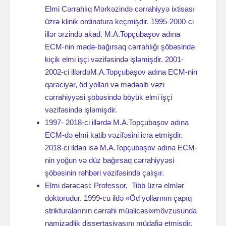
Elmi Cərrahlıq Mərkəzində cərrahiyyə ixtisası
üzrə klinik ordinatura keçmişdir. 1995-2000-ci
illər ərzində akad. M.A.Topçubaşov adına
ECM-nin mədə-bağırsaq cərrahlığı şöbəsində
kiçik elmi işçi vəzifəsində işləmişdir. 2001-
2002-ci illərdəM.A.Topçubaşov adına ECM-nin
qaraciyər, öd yollari və mədəaltı vəzi
cərrahiyyəsi şöbəsində böyük elmi işçi
vəzifəsində işləmişdir.
1997- 2018-ci illərdə M.A.Topçubaşov adına
ECM-də elmi katib vəzifəsini icra etmişdir.
2018-ci ildən isə M.A.Topçubaşov adına ECM-
nin yoğun və düz bağırsaq cərrahiyyəsi
şöbəsinin rəhbəri vəzifəsində çalışır.
Elmi dərəcəsi: Professor, Tibb üzrə elmlər
doktorudur. 1999-cu ildə «Öd yollarının çapıq
strikturalarının cərrahi müalicəsi»mövzusunda
namizədlik dissertasiyasını müdafiə etmişdir.