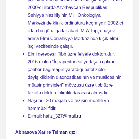
2000-ci illərdə Azərbaycan Respublikası
Səhiyyə Nazirliyinin Milli Onkologiya
Mərkəzində klinik-ordinatura keçmişdir. 2002-ci
ildən bu günə qədər akad. M.A.Topçubaşov
adına Elmi Cərrahiyyə Mərkəzində kiçik elmi
işçi vəzifəsində çalışır.
Elmi dərəcəsi: Tibb üzrə fəlsəfə doktorudur.
2016-cı ildə “İntraperitoneal yerləşən qalxan
çənbər bağırsağın yaratdığı patofizioloji
dəyişikliklərin diaqnostikasının və müalicəsinin
müasir prinsipləri” mövzusu üzrə tibb üzrə
fəlsəfə doktoru alimlik dərəcəsi almışdır.
Nəşrləri: 20 məqalə və tezisin müəllifi və
həmmüəllifidir.
E-mail:
hafiz_327@mail.ru
Abbasova Xatirə Telman qızı