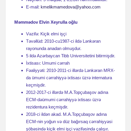
E-mail:
kmelikmamedova@yahoo.com
Məmmədov Elvin Xeyrulla oğlu
Vəzifə: Kiçik elmi işçi
Təvəllüd: 2010-cu1987-ci ildə Lənkəran
rayonunda anadan olmuşdur.
5 ildə Azərbaycan Tibb Universitetini bitirmişdir.
İxtisası: Umumi cərrah
Fəaliyyəti: 2010-2011-ci illərdə Lənkəran MRX-
da ümumi cərrahiyyə ixtisası üzrə internatura
keçmişdir.
2012-2017-ci illərdə M.A.Topçubaşov adına
ECM-dəümumi cərrahiyyə ixtisası üzrə
rezidentura keçmişdir.
2018-ci ildən akad. M.A.Topçubaşov adına
ECM-nin yoğun və düz bağırsaq cərrahiyyəsi
şöbəsində kiçik elmi işçi vəzifəsində çalışır.