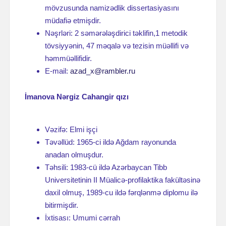
mövzusunda namizədlik dissertasiyasını
müdafiə etmişdir.
Nəşrləri: 2 səmərələşdirici təklifin,1 metodik
tövsiyyənin, 47 məqalə və tezisin müəllifi və
həmmüəllifidir.
E-mail:
azad_x@rambler.ru
İmanova Nərgiz Cahangir qızı
Vəzifə: Elmi işçi
Təvəllüd: 1965-ci ildə Ağdam rayonunda
anadan olmuşdur.
Təhsili: 1983-cü ildə Azərbaycan Tibb
Universitetinin II Müalicə-profilaktika fakültəsinə
daxil olmuş, 1989-cu ildə fərqlənmə diplomu ilə
bitirmişdir.
İxtisası: Umumi cərrah