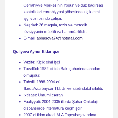
Cərrahiyyə Mərkəzinin Yoğun və düz bağırsaq
xəstəlikləri cərrahiyyəsi şöbəsində kiçik elmi
işçi vəzifəsində çalışır.
Nəşrləri: 26 məqalə, tezis və metodik
tövsiyyənin müəllifi və həmmüəllifidir.
E-mail:
abbasova74@hotmail.com
Quliyeva Aynur Eldar qızı
Vəzifə: Kiçik elmi işçi
Təvəllüd: 1982-ci ildə Bakı şəhərində anadan
olmuşdur.
Təhsili: 1998-2004-cü
illərdəAzərbaycanTibbUniversitetindətəhsilalıb.
İxtisası: Ümumi cərrah
Fəaliyyəti: 2004-2005 illərdə Şəhər Onkoloji
dispanserdə internatura keçmişdir.
2007-ci ildən akad. M.A.Topçubaşov adına