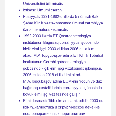
Universitetini bitirmişdir.
İxtisası: Umumi cərrah
Fəaliyyəti: 1991-1992-ci illərdə 5 nömrəli Bakı
Şəhər Klinik xəstəxanasında ümumi cərrahiyyə
üzrə internatura keçmişdir.
1992-2000 illərdə ET Qastroenterologiya
institutunun Bağırsaq cərrahiyyəsi şöbəsində
kiçik elmi işçi, 2000-ci ildən 2006-cı ilə kimi
akad. M.A.Topçubaşov adına ET Klinik Təbabət
institutunun Cərrahi qatroenterologiya
şöbəsində kiçik elmi işçi vəzifəsində işləmişdir.
2006-cı ildən 2018-ci ilə kimi akad.
M.A.Topçubaşov adına ECM-nin Yoğun və düz
bağırsaq xəstəliklərinin cərrahiyyəsi şöbəsində
böyük elmi işçi vəzifəsində çalışır.
Elmi dərəcəsi: Tibb elmləri namizədidir. 2000-cu
ildə «Диагностика и хирургическое лечение
послеоперационных перитонитов»