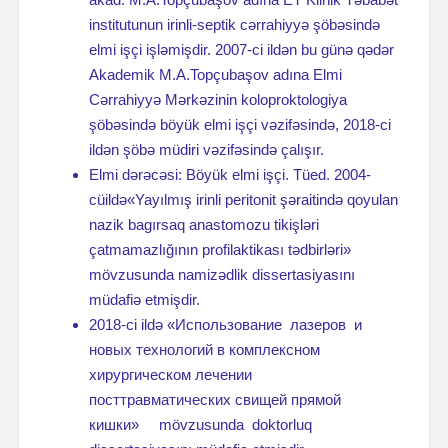
institutunun irinli-septik cərrahiyyə şöbəsində
elmi işçi işləmişdir. 2007-ci ildən bu günə qədər
Akademik M.A.Topçubaşov adına Elmi
Cərrahiyyə Mərkəzinin koloproktologiya
şöbəsində böyük elmi işçi vəzifəsində, 2018-ci
ildən şöbə müdiri vəzifəsində çalışır.
Elmi dərəcəsi: Böyük elmi işçi. Tüed. 2004-
cüildə«Yayılmış irinli peritonit şəraitində qoyulan
nazik bagırsaq anastomozu tikişləri
çatmamazlığının profilaktikası tədbirləri»
mövzusunda namizədlik dissertasiyasını
müdafiə etmişdir.
2018-ci ildə «Использование лазеров и
новых технологий в комплексном
хирургическом лечении
посттравматических свищей прямой
кишки» mövzusunda doktorluq