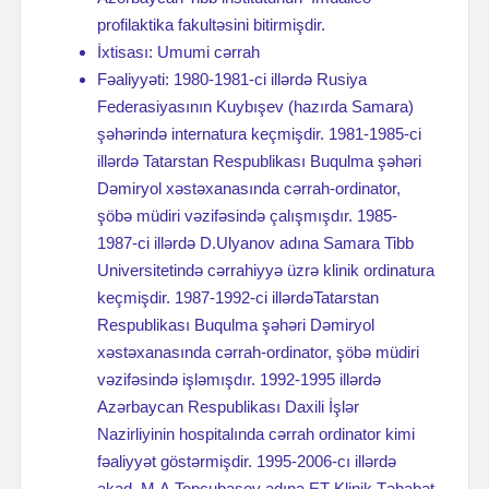
profilaktika fakultəsini bitirmişdir.
İxtisası: Umumi cərrah
Fəaliyyəti: 1980-1981-ci illərdə Rusiya
Federasiyasının Kuybışev (hazırda Samara)
şəhərində internatura keçmişdir. 1981-1985-ci
illərdə Tatarstan Respublikası Buqulma şəhəri
Dəmiryol xəstəxanasında cərrah-ordinator,
şöbə müdiri vəzifəsində çalışmışdır. 1985-
1987-ci illərdə D.Ulyanov adına Samara Tibb
Universitetində cərrahiyyə üzrə klinik ordinatura
keçmişdir. 1987-1992-ci illərdəTatarstan
Respublikası Buqulma şəhəri Dəmiryol
xəstəxanasında cərrah-ordinator, şöbə müdiri
vəzifəsində işləmışdır. 1992-1995 illərdə
Azərbaycan Respublikası Daxili İşlər
Nazirliyinin hospitalında cərrah ordinator kimi
fəaliyyət göstərmişdir. 1995-2006-cı illərdə
akad. M.A.Topçubaşov adına ET Klinik Təbabət