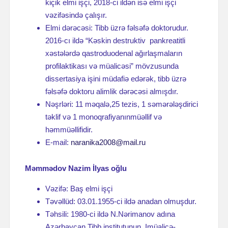
kiçik elmi işçi, 2018-ci ildən isə elmi işçi
vəzifəsində çalışır.
Elmi dərəcəsi: Tibb üzrə fəlsəfə doktorudur.
2016-cı ildə “Kəskin destruktiv pankreatitli
xəstələrdə qastroduodenal ağırlaşmaların
profilaktikası və müalicəsi” mövzusunda
dissertasiya işini müdafiə edərək, tibb üzrə
fəlsəfə doktoru alimlik dərəcəsi almışdır.
Nəşrləri: 11 məqalə,25 tezis, 1 səmərələşdirici
təklif və 1 monoqrafiyanınmüəllif və
həmmüəllifidir.
E-mail:
naranika2008@mail.ru
Məmmədov Nazim İlyas oğlu
Vəzifə: Baş elmi işçi
Təvəllüd: 03.01.1955-ci ildə anadan olmuşdur.
Təhsili: 1980-ci ildə N.Nərimanov adına
Azərbaycan Tibb institutunun Imüalicə-