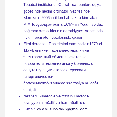
Təbabət institutunun Cərrahi qatroenterologiya
şöbəsində həkim ordinator vəzifəsində
işləmişdir. 2006-cı ildən hal-hazıra kimi akad.
M.A.Topçubaşov adına ECM-nin Yoğun və düz
bağırsaq xəstəliklərinin cərrahiyyəsi şöbəsində
həkim ordinator vəzifəsində çalışır.
Elmi dərəcəsi: Tibb elmləri namizədidir.1970-ci
ildə «Влияние Нафталанотерапии на
электролитный обмен и некоторые
показатели гемодинамики у больных с
сопутствующим атеросклерозом и
гипертонической
болезнью»mövzsundadissertasiya müdafiə
etmişdir.
Nəşrləri: 50məqalə və tezisin,1metodik
tovsiyyənin müəllif və həmmüəllifidir.
E-mail:
leyla.yusubova63@gmail.com