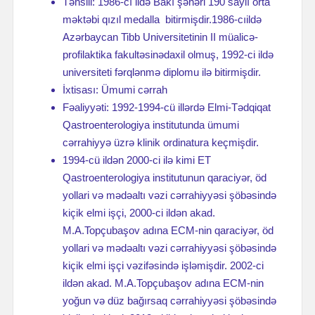
Təhsili: 1986-cı ildə Bakı şəhəri 190 saylı orta
məktəbi qızıl medalla bitirmişdir.1986-cıildə
Azərbaycan Tibb Universitetinin II müalicə-
profilaktika fakultəsinədaxil olmuş, 1992-ci ildə
universiteti fərqlənmə diplomu ilə bitirmişdir.
İxtisası: Ümumi cərrah
Fəaliyyəti: 1992-1994-cü illərdə Elmi-Tədqiqat
Qastroenterologiya institutunda ümumi
cərrahiyyə üzrə klinik ordinatura keçmişdir.
1994-cü ildən 2000-ci ilə kimi ET
Qastroenterologiya institutunun qaraciyər, öd
yollari və mədəaltı vəzi cərrahiyyəsi şöbəsində
kiçik elmi işçi, 2000-ci ildən akad.
M.A.Topçubaşov adına ECM-nin qaraciyər, öd
yollari və mədəaltı vəzi cərrahiyyəsi şöbəsində
kiçik elmi işçi vəzifəsində işləmişdir. 2002-ci
ildən akad. M.A.Topçubaşov adına ECM-nin
yoğun və düz bağırsaq cərrahiyyəsi şöbəsində