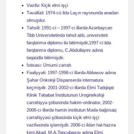
Vəzifə: Kiçik elmi işçi
Təvəllüd: 1974-cü ildə Laçın rayonunda anadan
olmuşdur.
Təhsili: 1991-ci – 1997-ci illərdə Azərbaycan
Tibb Universitetində təhsil alıb, universiteti
fərqlənmə diplomu ilə bitirmişdir,1997-ci ildə
fərqlənmə diplomu, C.Abdullayev adına
təqaüdlə bitirmişdir.
İxtisası: Ümumi cərrah
Fəaliyyəti: 1997-1998-ci illərdə Abbasov adına
Şəhər Onkoloji Dispanserdə internatura
keçmişdir. 2001-2002-ci illərdə Elmi Tədqiqat
Klinik Təbabət İnstitutunun Uroginekoloji
cərrahiyyə şöbəsində həkim-ordinator, 2002-
2006-cı illərdə həmin institutun Mədə-bağırsaq
cərrahiyyəsi şöbəsində kiçik elmi işçi
vəzifəsində işləmişdir. 2006-ci ildən hal-hazıra
kimi Akad. M.A.Topçubaşov adına Elmi