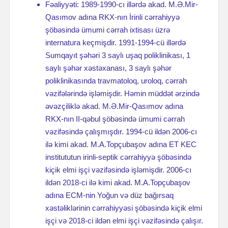
Fəaliyyəti: 1989-1990-cı illərdə akad. M.Ə.Mir-
Qasımov adına RKX-nın İrinli cərrahiyyə
şöbəsində ümumi cərrah ixtisası üzrə
internatura keçmişdir. 1991-1994-cü illərdə
Sumqayıt şəhəri 3 saylı uşaq poliklinikası, 1
saylı şəhər xəstəxanası, 3 saylı şəhər
poliklinikasında travmatoloq, uroloq, cərrah
vəzifələrində işləmişdir. Həmin müddət ərzində
əvəzçiliklə akad. M.Ə.Mir-Qasımov adına
RKX-nın II-qəbul şöbəsində ümumi cərrah
vəzifəsində çalışmışdır. 1994-cü ildən 2006-cı
ilə kimi akad. M.A.Topçubaşov adına ET KEC
institututun irinli-septik cərrahiyyə şöbəsində
kiçik elmi işçi vəzifəsində işləmişdir. 2006-cı
ildən 2018-ci ilə kimi akad. M.A.Topçubaşov
adına ECM-nin Yoğun və düz bağırsaq
xəstəliklərinin cərrahiyyəsi şöbəsində kiçik elmi
işçi və 2018-ci ildən elmi işçi vəzifəsində çalışır.