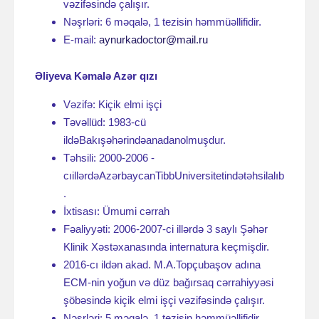
vəzifəsində çalışır.
Nəşrləri: 6 məqalə, 1 tezisin həmmüəllifidir.
E-mail:
aynurkadoctor@mail.ru
Əliyeva Kəmalə Azər qızı
Vəzifə: Kiçik elmi işçi
Təvəllüd: 1983-cü
ildəBakışəhərindəanadanolmuşdur.
Təhsili: 2000-2006 -
cıillərdəAzərbaycanTibbUniversitetindətəhsilalıb
.
İxtisası: Ümumi cərrah
Fəaliyyəti: 2006-2007-ci illərdə 3 saylı Şəhər
Klinik Xəstəxanasında internatura keçmişdir.
2016-cı ildən akad. M.A.Topçubaşov adına
ECM-nin yoğun və düz bağırsaq cərrahiyyəsi
şöbəsində kiçik elmi işçi vəzifəsində çalışır.
Nəşrləri: 5 məqalə, 1 tezisin həmmüəllifidir.