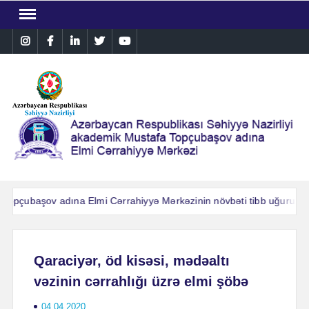
Skip
to
Instagram
Facebook
Linkedin
Twitter
YouTube
content
pçubaşov adına Elmi Cərrahiyyə Mərkəzinin növbəti tibb uğuru: Ağır 
pçubaşov adına Elmi Cərrahiyyə Mərkəzinin növbəti tibb uğuru: Ağır 
Qaraciyər, öd kisəsi, mədəaltı
vəzinin cərrahlığı üzrə elmi şöbə
04.04.2020