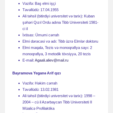
Vəzifə: Baş elmi işçi
Təvəllüdü: 17.04.1955
Ali təhsil (bitirdiyi universitet və tarix): Kuban
şəhəri Qızıl Ordu adına Tibb Universiteti 1981-
ci il
İxtisas: Ümumi cərrah
Elmi dərəcəsi və adı: Tibb üzrə Elmlər doktoru
Elmi məqalə, Tezis və monoqrafiya sayı: 2
monoqrafiya, 3 metodik tövsiyyə, 20 tezis
E-mail:
Agaali.aliev@mail.ru
Bayramova Yeganə Arif qızı
Vəzifə: Həkim cərrah
Təvəllüdü: 13.02.1981
Ali təhsil (bitirdiyi universitet və tarix): 1998 –
2004 – cü il Azərbaycan Tibb Universiteti II
Müalicə Profilaktika