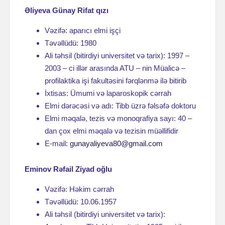
Əliyeva Günay Rifat qızı
Vəzifə: aparıcı elmi işçi
Təvəllüdü: 1980
Ali təhsil (bitirdiyi universitet və tarix): 1997 –
2003 – ci illər arasında ATU – nin Müalicə –
profilaktika işi fakultəsini fərqlənmə ilə bitirib
İxtisas: Ümumi və laparoskopik cərrah
Elmi dərəcəsi və adı: Tibb üzrə fəlsəfə doktoru
Elmi məqalə, tezis və monoqrafiya sayı: 40 –
dan çox elmi məqalə və tezisin müəllifidir
E-mail:
gunayaliyeva80@gmail.com
Eminov Rəfail Ziyad oğlu
Vəzifə: Həkim cərrah
Təvəllüdü: 10.06.1957
Ali təhsil (bitirdiyi universitet və tarix):