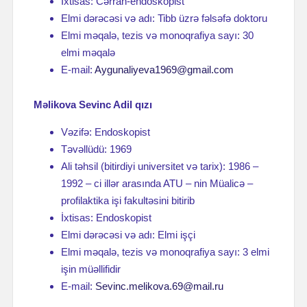
İxtisas: Cərrah-endoskopist
Elmi dərəcəsi və adı: Tibb üzrə fəlsəfə doktoru
Elmi məqalə, tezis və monoqrafiya sayı: 30
elmi məqalə
E-mail:
Aygunaliyeva1969@gmail.com
Məlikova Sevinc Adil qızı
Vəzifə: Endoskopist
Təvəllüdü: 1969
Ali təhsil (bitirdiyi universitet və tarix): 1986 –
1992 – ci illər arasında ATU – nin Müalicə –
profilaktika işi fakultəsini bitirib
İxtisas: Endoskopist
Elmi dərəcəsi və adı: Elmi işçi
Elmi məqalə, tezis və monoqrafiya sayı: 3 elmi
işin müəllifidir
E-mail:
Sevinc.melikova.69@mail.ru