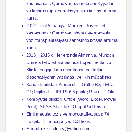
xəstəxanası: Qaraciyər üzərində əməliyyatlar
və laparaskopik cərrahiyyə üzrə ixtisas artırma
kursu.
2012 – ci il Almaniya, Münxen Universitet
xəstəxanası: Qaraciyər, böyrək və mədəaltı
vəzi transplantasiyası sahəsində ixtisas artırma
kursu.
2013 – 2015 ci illər ərzində Almaniya, Münxen
Universitet xəstəxanasında Experimental və
Kliniki tədqiqatların aparılması, doktorlug
dissertasiyanın yazılması və ilkin müzakirəsi.
Xarici dil bilikləri: Alman dili – Göthe B2; TELC
C1; İngilis dili – IELTS 6.5 punkt; Rus dili – Əla.
Kompyüter bilikləri: Office (Word, Excel, Power
Point); SPSS Statistics, GraphPad Prism.
Elmi məqalə, tezis və monoqrafiya sayı: 74
məqalə, 1 monoqrafiya, 103 tezis
E-mail:
eiskenderov@yahoo.com