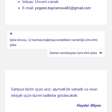
İxtisas: Ümumi cərrah
E-mail:
yegane.bayramova81@gmail.com
Навигация
Qida borusu, 12 barmaq bağırsaq xəstəlikləri cərrahlığı üzrə elmi
по
şöbə
записям
Damar cərrahiyyəsi üzrə elmi şöbə
Səhiyyə bizim üçün əziz, qiymətli bir sahədir və onun
inkişafı üçün lazımi tədbirlər görüləcəkdir.
Heydər Əliyev