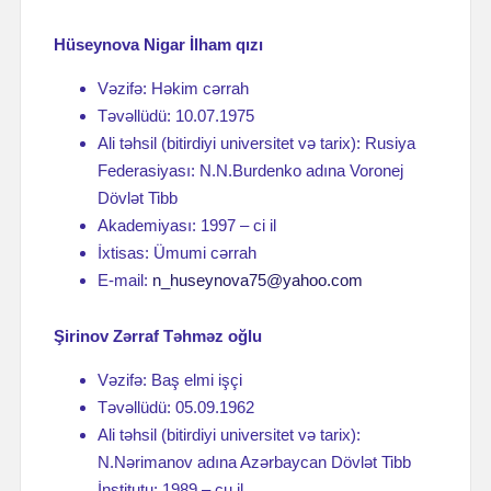
Hüseynova Nigar İlham qızı
Vəzifə: Həkim cərrah
Təvəllüdü: 10.07.1975
Ali təhsil (bitirdiyi universitet və tarix): Rusiya
Federasiyası: N.N.Burdenko adına Voronej
Dövlət Tibb
Akademiyası: 1997 – ci il
İxtisas: Ümumi cərrah
E-mail:
n_huseynova75@yahoo.com
Şirinov Zərraf Təhməz oğlu
Vəzifə: Baş elmi işçi
Təvəllüdü: 05.09.1962
Ali təhsil (bitirdiyi universitet və tarix):
N.Nərimanov adına Azərbaycan Dövlət Tibb
İnstitutu: 1989 – cu il