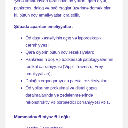
Şöbə əməkdaşları tərəfindən öd yolları, qara ciyər,
pankreas, dalaq və bağırsaqlar üzərində demək olar
ki, bütün növ əməliyyatlar icra edilir.
Şöbədə aparılan əməliyyatlar:
Öd daşı xəstəliyinin açıq və laporoskopik
cərrahiyyəsi;
Qara ciyərin bütün növ rezeksiyaları;
Pankreasın xoş və bədxassəli patologiyalarının
radikal cərrahiyyəsi (Vippl, Traverzo, Frey
əməliyyatları);
Dalağın orqanqoruyucu parsial rezeksiyaları;
Öd yollarının proksimal və distal çapıq
daralmalarında və zədələnmələrində
rekonstruktiv və bərpaedici cərrahiyyəsi və s.
Məmmədov Əlniyaz Əli oğlu