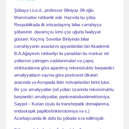
Şöbəyə t.ü.e.d., professor Əliniyaz Əli oğlu
Məmmədov rəhbərlik edir. Hazırda bu şöbə
Respublikada ilk ixtisaslaşmiş biliar cərrahiyyə
şöbəsinin davamçısı kimi çox uğurla fəaliyyət
göstərir. Keçmiş Sovetlər Birliyində biliar
cərrahiyyənin əsaslarını qoyanlardan biri Akademik
B.A.Ağayevin rəhbərliyi ilə yaradılan bu mərkəz öd
yollarının yatrogen zədələnmələri və çapıq
strikturalarına görə aparılmış rekonstruktiv bərpaedici
əməliyyatların sayına görə postsovet ölkələri
arasında və Avropada lider mövqelərdən birini tutur.
Bir çox əməliyyatlar (od yolları üzərində rekonstruktiv,
bərpaedici əməliyyatlar, pankreatoduodenektomiya,
Saypol – Kurian üsulu ilə transhepatik drenajlanma,
endoskopik papillosfınkterotomiya və s.)
Azərbaycanda ilk dəfə bu şöbədə icra edilmişdir.