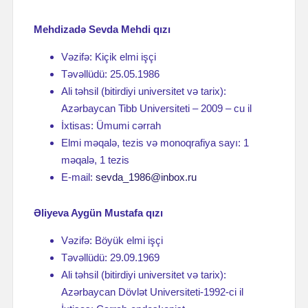
Mehdizadə Sevda Mehdi qızı
Vəzifə: Kiçik elmi işçi
Təvəllüdü: 25.05.1986
Ali təhsil (bitirdiyi universitet və tarix):
Azərbaycan Tibb Universiteti – 2009 – cu il
İxtisas: Ümumi cərrah
Elmi məqalə, tezis və monoqrafiya sayı: 1
məqalə, 1 tezis
E-mail:
sevda_1986@inbox.ru
Əliyeva Aygün Mustafa qızı
Vəzifə: Böyük elmi işçi
Təvəllüdü: 29.09.1969
Ali təhsil (bitirdiyi universitet və tarix):
Azərbaycan Dövlət Universiteti-1992-ci il