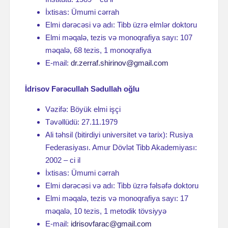
İxtisas: Ümumi cərrah
Elmi dərəcəsi və adı: Tibb üzrə elmlər doktoru
Elmi məqalə, tezis və monoqrafiya sayı: 107
məqalə, 68 tezis, 1 monoqrafiya
E-mail:
dr.zerraf.shirinov@gmail.com
İdrisov Fərəcullah Sədullah oğlu
Vəzifə: Böyük elmi işçi
Təvəllüdü: 27.11.1979
Ali təhsil (bitirdiyi universitet və tarix): Rusiya
Federasiyası. Amur Dövlət Tibb Akademiyası:
2002 – ci il
İxtisas: Ümumi cərrah
Elmi dərəcəsi və adı: Tibb üzrə fəlsəfə doktoru
Elmi məqalə, tezis və monoqrafiya sayı: 17
məqalə, 10 tezis, 1 metodik tövsiyyə
E-mail:
idrisovfarac@gmail.com