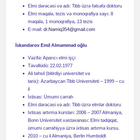
Elmi dərəcəsi və adı: Tibb üzrə fəlsəfə doktoru
Elmi məqalə, tezis və monoqrafiya sayı: 8
məqalə, 1 monoqrafiya, 13 tezis
E-mail:
dr.Namiq354@gmail.com
İskəndərov Emil Alməmməd oğlu
Vəzifə: Aparıcı elmi işçi
Təvəllüdü: 22.02.1977
Ali təhsil (bitirdiyi universitet və
tarix): Azərbaycan Tibb Universiteti – 1999 – cu
il
İxtisas: Ümumi cərrah
Elmi dərəcəsi və adı: Tibb üzrə elmlər doktoru
Ixtisas artırma kursları: 2006 – 2007 Almaniya,
Bonn Universitet xəstəxanası: Elmi tədqiqat,
ümumi cərrahiyyə üzrə ixtisas artırma kursu.
2010 – cu il Almaniya, Berlin Humboldt