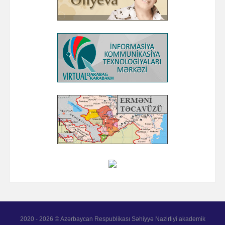
2020 - 2026 © Azərbaycan Respublikası Səhiyyə Nazirliyi akademik