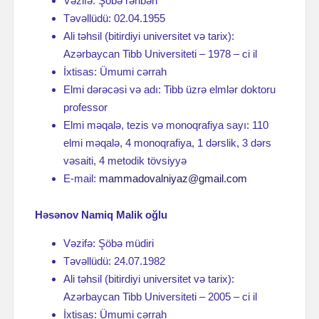
Vəzifə: Şöbə rəhbəri
Təvəllüdü: 02.04.1955
Ali təhsil (bitirdiyi universitet və tarix):
Azərbaycan Tibb Universiteti – 1978 – ci il
İxtisas: Ümumi cərrah
Elmi dərəcəsi və adı: Tibb üzrə elmlər doktoru
professor
Elmi məqalə, tezis və monoqrafiya sayı: 110
elmi məqalə, 4 monoqrafiya, 1 dərslik, 3 dərs
vəsaiti, 4 metodik tövsiyyə
E-mail:
mammadovalniyaz@gmail.com
Həsənov Namiq Malik oğlu
Vəzifə: Şöbə müdiri
Təvəllüdü: 24.07.1982
Ali təhsil (bitirdiyi universitet və tarix):
Azərbaycan Tibb Universiteti – 2005 – ci il
İxtisas: Ümumi cərrah