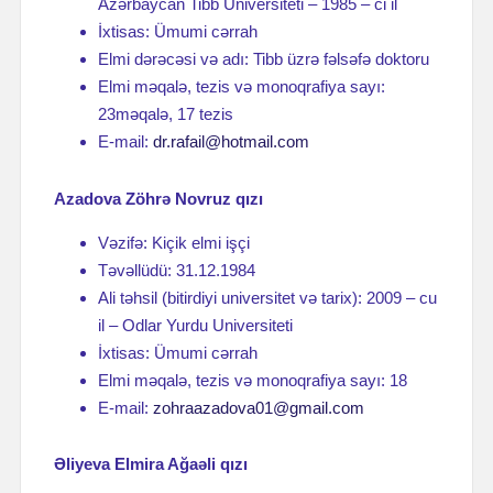
Azərbaycan Tibb Universiteti – 1985 – ci il
İxtisas: Ümumi cərrah
Elmi dərəcəsi və adı: Tibb üzrə fəlsəfə doktoru
Elmi məqalə, tezis və monoqrafiya sayı:
23məqalə, 17 tezis
E-mail:
dr.rafail@hotmail.com
Azadova Zöhrə Novruz qızı
Vəzifə: Kiçik elmi işçi
Təvəllüdü: 31.12.1984
Ali təhsil (bitirdiyi universitet və tarix): 2009 – cu
il – Odlar Yurdu Universiteti
İxtisas: Ümumi cərrah
Elmi məqalə, tezis və monoqrafiya sayı: 18
E-mail:
zohraazadova01@gmail.com
Əliyeva Elmira Ağaəli qızı