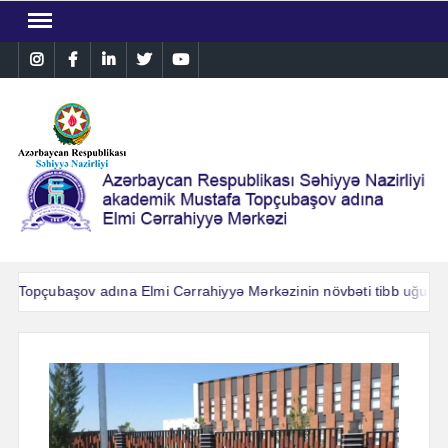
Skip
to
Instagram
Facebook
Linkedin
Twitter
YouTube
content
.Topçubaşov adına Elmi Cərrahiyyə Mərkəzinin növbəti tibb uğuru: Ağ
.Topçubaşov adına Elmi Cərrahiyyə Mərkəzinin növbəti tibb uğuru: Ağ