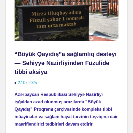
“Böyük Qayıdış”a sağlamlıq dəstəyi
— Səhiyyə Nazirliyindən Füzulidə
tibbi aksiya
27.07.2025
Azərbaycan Respublikası Səhiyyə Nazirliyi
işğaldan azad olunmuş ərazilərdə “Böyük
Qayıdış” Proqramı çərçivəsində kompleks tibbi
müayinələr və sağlam həyat tərzinin təşviqinə dair
maarifləndirici tədbirləri davam etdirir.