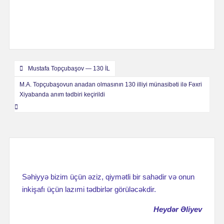
Навигация
Mustafa Topçubaşov — 130 İL
по
M.A. Topçubaşovun anadan olmasının 130 illiyi münasibəti ilə Fəxri
Xiyabanda anım tədbiri keçirildi
записям
Səhiyyə bizim üçün əziz, qiymətli bir sahədir və onun
inkişafı üçün lazımi tədbirlər görüləcəkdir.
Heydər Əliyev