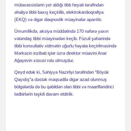
mütəxəssislərin yer aldığı tibb heyəti tərəfindən
əhaliyə tibbi baxış keçirilib, elektrokardioqrafiya
(EKQ) və digər diaqnostik müayinələr aparılıb.
Ümumilikdə, aksiya müddətində 170 nəfərə yaxın
vətəndaş tibbi müayinədən keçib. Füzuli şəhərində
tibbi konsultativ xidmətin uğurlu həyata keçirilməsində
Mərkəzin inzibati işlər üzrə direktor müavini Anar
Ağayevin xüsusi rolu olmuşdur.
Qeyd edək ki, Səhiyyə Nazirliyi tərəfindən “Böyük
Qayıdış”a dəstək məqsədilə digər azad olunmuş
bölgələrdə də bu qəbildən olan tibbi və maarifləndirici
tədbirlərin təşkili davam etdirilir.