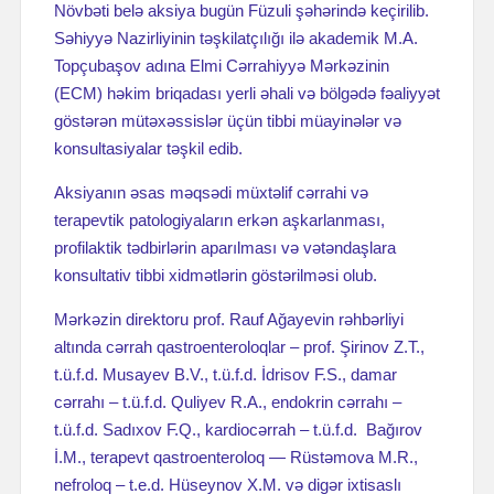
Növbəti belə aksiya bugün Füzuli şəhərində keçirilib.
Səhiyyə Nazirliyinin təşkilatçılığı ilə akademik M.A.
Topçubaşov adına Elmi Cərrahiyyə Mərkəzinin
(ECM) həkim briqadası yerli əhali və bölgədə fəaliyyət
göstərən mütəxəssislər üçün tibbi müayinələr və
konsultasiyalar təşkil edib.
Aksiyanın əsas məqsədi müxtəlif cərrahi və
terapevtik patologiyaların erkən aşkarlanması,
profilaktik tədbirlərin aparılması və vətəndaşlara
konsultativ tibbi xidmətlərin göstərilməsi olub.
Mərkəzin direktoru prof. Rauf Ağayevin rəhbərliyi
altında cərrah qastroenteroloqlar – prof. Şirinov Z.T.,
t.ü.f.d. Musayev B.V., t.ü.f.d. İdrisov F.S., damar
cərrahı – t.ü.f.d. Quliyev R.A., endokrin cərrahı –
t.ü.f.d. Sadıxov F.Q., kardiocərrah – t.ü.f.d.
Bağırov
İ.M., terapevt qastroenteroloq — Rüstəmova M.R.,
nefroloq – t.e.d. Hüseynov X.M. və digər ixtisaslı