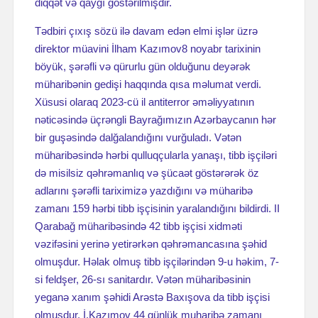
diqqət və qayğı göstərilmişdir.
Tədbiri çıxış sözü ilə davam edən elmi işlər üzrə
direktor müavini İlham Kazımov8 noyabr tarixinin
böyük, şərəfli və qürurlu gün olduğunu deyərək
müharibənin gedişi haqqında qısa məlumat verdi.
Xüsusi olaraq 2023-cü il antiterror əməliyyatının
nəticəsində üçrəngli Bayrağımızın Azərbaycanın hər
bir guşəsində dalğalandığını vurğuladı. Vətən
müharibəsində hərbi qulluqçularla yanaşı, tibb işçiləri
də misilsiz qəhrəmanlıq və şücaət göstərərək öz
adlarını şərəfli tariximizə yazdığını və müharibə
zamanı 159 hərbi tibb işçisinin yaralandığını bildirdi. II
Qarabağ müharibəsində 42 tibb işçisi xidməti
vəzifəsini yerinə yetirərkən qəhrəmancasına şəhid
olmuşdur. Həlak olmuş tibb işçilərindən 9-u həkim, 7-
si feldşer, 26-sı sanitardır. Vətən müharibəsinin
yeganə xanım şəhidi Arəstə Baxışova da tibb işçisi
olmuşdur. İ.Kazımov 44 günlük muharibə zamanı