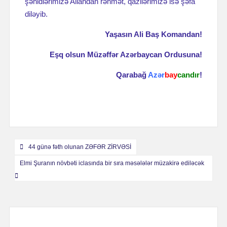
şəhidlərimizə Allahdan rəhmət, qazilərimizə isə şəfa
diləyib.
Yaşasın Ali Baş Komandan!
Eşq olsun Müzəffər Azərbaycan Ordusuna!
Qarabağ
Azər
bay
candır
!
Навигация
44 günə fəth olunan ZƏFƏR ZİRVƏSİ
по
Elmi Şuranın növbəti iclasında bir sıra məsələlər müzakirə ediləcək
записям