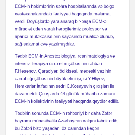
ECM-in həkimlərinin səhra hospitallarında və bölgə
xəstəxanalarındakı fəaliyyəti haqqqında məlumat
verdi. Döyüşlərdə yaralanaraq bir-başa ECM-ə
müraciət edən yaralı hərbçilərimiz professor və
aparıcı mütəxəsisslərin sayəsində müalicə olunub,
sağ-salamat evə yazılmışdılar.
Tədbir ECM-in Anesteziologiya, reanimatologiya və
intensiv terapiya üzrə elmi şöbəsinin rəhbəri
F.Həsənov, Qaraciyər, öd kisəsi, mədəalti vəzinin
cərrahlığı şöbəsinin böyük elmi işçisi Y.Əliyev,
Həmkarlar İttifaqının sədri C.Kosayevin çıxışları ilə
davam etdi. Çıxışlarda 44 günlük müharibə zamanı
ECM-in kollektivinin fəaliyyəti haqqında qeydlər edilib.
Tədbirin sonunda ECM-in rəhbərliyi bir daha Zəfər
bayramı münasibətilə Azərbaycan xalqını təbrik edib,
bu Zəfəri bizə yaşadan, öz canından keçən