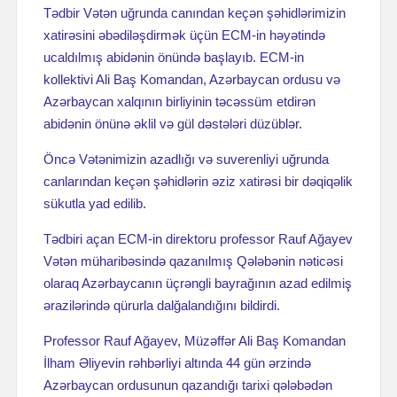
Tədbir Vətən uğrunda canından keçən şəhidlərimizin
xatirəsini əbədiləşdirmək üçün ECM-in həyətində
ucaldılmış abidənin önündə başlayıb. ECM-in
kollektivi Ali Baş Komandan, Azərbaycan ordusu və
Azərbaycan xalqının birliyinin təcəssüm etdirən
abidənin önünə əklil və gül dəstələri düzüblər.
Öncə Vətənimizin azadlığı və suverenliyi uğrunda
canlarından keçən şəhidlərin əziz xatirəsi bir dəqiqəlik
sükutla yad edilib.
Tədbiri açan ECM-in direktoru professor Rauf Ağayev
Vətən müharibəsində qazanılmış Qələbənin nəticəsi
olaraq Azərbaycanın üçrəngli bayrağının azad edilmiş
ərazilərində qürurla dalğalandığını bildirdi.
Professor Rauf Ağayev, Müzəffər Ali Baş Komandan
İlham Əliyevin rəhbərliyi altında 44 gün ərzində
Azərbaycan ordusunun qazandığı tarixi qələbədən