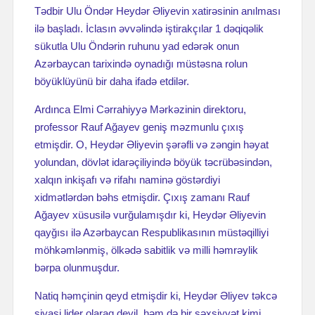
Tədbir Ulu Öndər Heydər Əliyevin xatirəsinin anılması
ilə başladı. İclasın əvvəlində iştirakçılar 1 dəqiqəlik
sükutla Ulu Öndərin ruhunu yad edərək onun
Azərbaycan tarixində oynadığı müstəsna rolun
böyüklüyünü bir daha ifadə etdilər.
Ardınca Elmi Cərrahiyyə Mərkəzinin direktoru,
professor Rauf Ağayev geniş məzmunlu çıxış
etmişdir. O, Heydər Əliyevin şərəfli və zəngin həyat
yolundan, dövlət idarəçiliyində böyük təcrübəsindən,
xalqın inkişafı və rifahı naminə göstərdiyi
xidmətlərdən bəhs etmişdir. Çıxış zamanı Rauf
Ağayev xüsusilə vurğulamışdır ki, Heydər Əliyevin
qayğısı ilə Azərbaycan Respublikasının müstəqilliyi
möhkəmlənmiş, ölkədə sabitlik və milli həmrəylik
bərpa olunmuşdur.
Natiq həmçinin qeyd etmişdir ki, Heydər Əliyev təkcə
siyasi lider olaraq deyil, həm də bir şəxsiyyət kimi