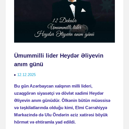
Ümummilli lider Heydər Əliyevin
anım günü
12.12.2025
Bu gün Azərbaycan xalqının milli lideri,
uzaqgörən siyasətçi və dövlət xadimi Heydər
Əliyevin anım günüdür. Ölkənin bütün müəssisə
və təşkilatlarında olduğu kimi, Elmi Cərrahiyyə
Mərkəzində də Ulu Öndərin əziz xatirəsi böyük
hörmət və ehtiramla yad edildi.