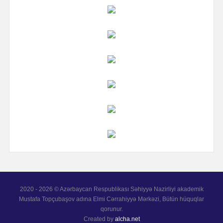
2020 - 2026 © Azərbaycan Respublikası Səhiyyə Nazirliyi akademik
Mustafa Topçubaşov adına Elmi Cərrahiyyə Mərkəzi, Bütün hüquqlar
qorunur.
Created by
alcha.net