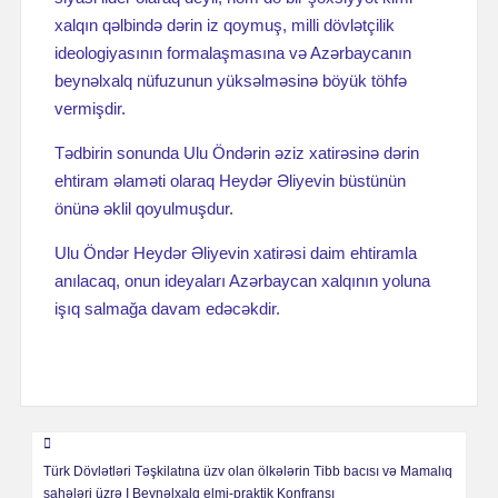
xalqın qəlbində dərin iz qoymuş, milli dövlətçilik
ideologiyasının formalaşmasına və Azərbaycanın
beynəlxalq nüfuzunun yüksəlməsinə böyük töhfə
vermişdir.
Tədbirin sonunda Ulu Öndərin əziz xatirəsinə dərin
ehtiram əlaməti olaraq Heydər Əliyevin büstünün
önünə əklil qoyulmuşdur.
Ulu Öndər Heydər Əliyevin xatirəsi daim ehtiramla
anılacaq, onun ideyaları Azərbaycan xalqının yoluna
işıq salmağa davam edəcəkdir.
Навигация
Türk Dövlətləri Təşkilatına üzv olan ölkələrin Tibb bacısı və Mamalıq
по
sahələri üzrə I Beynəlxalq elmi-praktik Konfransı