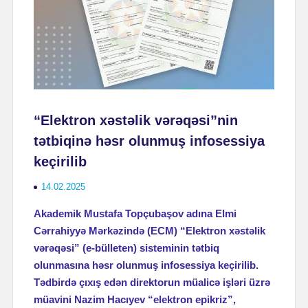
“Elektron xəstəlik vərəqəsi”nin
tətbiqinə həsr olunmuş infosessiya
keçirilib
14.02.2025
Akademik Mustafa Topçubaşov adına Elmi
Cərrahiyyə Mərkəzində (ECM) “Elektron xəstəlik
vərəqəsi” (e-bülleten) sisteminin tətbiq
olunmasına həsr olunmuş infosessiya keçirilib.
Tədbirdə çıxış edən direktorun müalicə işləri üzrə
müavini Nazim Hacıyev “elektron epikriz”,