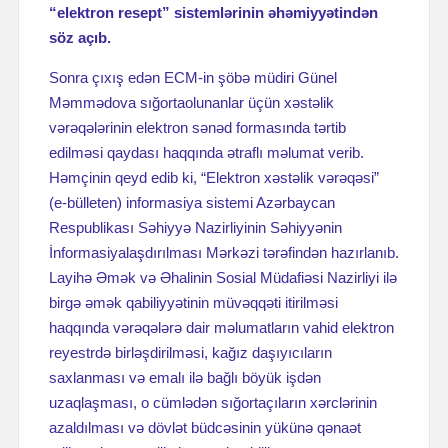
“elektron resept” sistemlərinin əhəmiyyətindən
söz açıb.
Sonra çıxış edən ECM-in şöbə müdiri Günel
Məmmədova sığortaolunanlar üçün xəstəlik
vərəqələrinin elektron sənəd formasında tərtib
edilməsi qaydası haqqında ətraflı məlumat verib.
Həmçinin qeyd edib ki, “Elektron xəstəlik vərəqəsi”
(e-bülleten) informasiya sistemi Azərbaycan
Respublikası Səhiyyə Nazirliyinin Səhiyyənin
İnformasiyalaşdırılması Mərkəzi tərəfindən hazırlanıb.
Layihə Əmək və Əhalinin Sosial Müdafiəsi Nazirliyi ilə
birgə əmək qabiliyyətinin müvəqqəti itirilməsi
haqqında vərəqələrə dair məlumatların vahid elektron
reyestrdə birləşdirilməsi, kağız daşıyıcıların
saxlanması və emalı ilə bağlı böyük işdən
uzaqlaşması, o cümlədən sığortaçıların xərclərinin
azaldılması və dövlət büdcəsinin yükünə qənaət