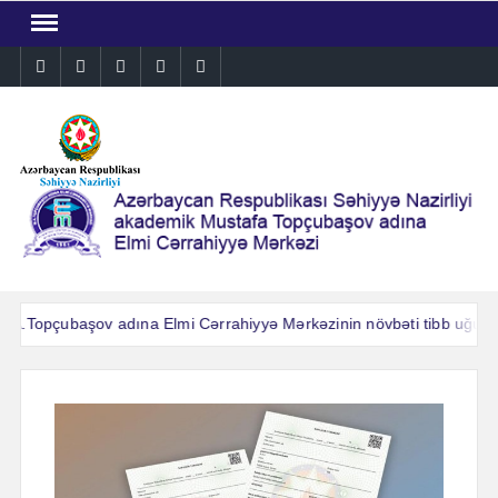
Skip
to
Instagram
Facebook
Linkedin
Twitter
YouTube
content
A.Topçubaşov adına Elmi Cərrahiyyə Mərkəzinin növbəti tibb uğuru: A
A.Topçubaşov adına Elmi Cərrahiyyə Mərkəzinin növbəti tibb uğuru: A