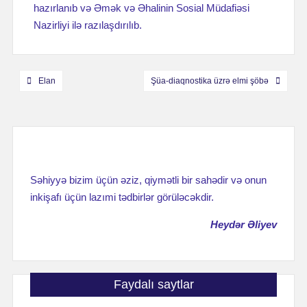
hazırlanıb və Əmək və Əhalinin Sosial Müdafiəsi
Nazirliyi ilə razılaşdırılıb.
Навигация
Elan
Şüa-diaqnostika üzrə elmi şöbə
по
записям
Səhiyyə bizim üçün əziz, qiymətli bir sahədir və onun
inkişafı üçün lazımi tədbirlər görüləcəkdir.
Heydər Əliyev
Faydalı saytlar