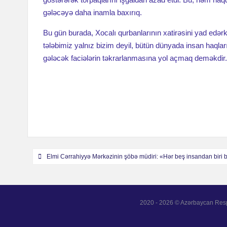
gələcəyə daha inamla baxırıq.
Bu gün burada, Xocalı qurbanlarının xatirəsini yad edər
tələbimiz yalnız bizim deyil, bütün dünyada insan haqlar
gələcək faciələrin təkrarlanmasına yol açmaq deməkdir
Навигация
Elmi Cərrahiyyə Mərkəzinin şöbə müdiri: «Hər beş insandan biri bu
по
записям
2020 - 2026 © Azərbaycan Resp