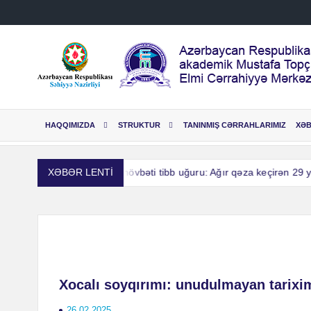
Skip
to
content
HAQQIMIZDA
STRUKTUR
TANINMIŞ CƏRRAHLARIMIZ
XƏ
Cərrahiyyə Mərkəzinin növbəti tibb uğuru: Ağır qəza keçirən 29 yaş
XƏBƏR LENTİ
Cərrahiyyə Mərkəzinin növbəti tibb uğuru: Ağır qəza keçirən 29 yaş
Xocalı soyqırımı: unudulmayan tarixi
26.02.2025