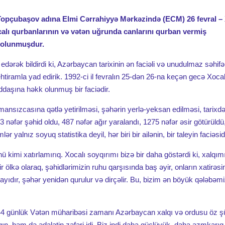
Topçubaşov adına Elmi Cərrahiyyə Mərkəzində (ECM) 26 fevral – 
 Xocalı qurbanlarının və vətən uğrunda canlarını qurban vermiş
d olunmuşdur.
dərək bildirdi ki, Azərbaycan tarixinin ən faciəli və unudulmaz səhifə
htiramla yad edirik. 1992-ci il fevralın 25-dən 26-na keçən gecə Xoca
addaşına həkk olunmuş bir faciədir.
mansızcasına qətlə yetirilməsi, şəhərin yerlə-yeksan edilməsi, tarixdə
 nəfər şəhid oldu, 487 nəfər ağır yaralandı, 1275 nəfər əsir götürüldü
yalnız soyuq statistika deyil, hər biri bir ailənin, bir taleyin faciəsidi
 kimi xatırlamırıq. Xocalı soyqırımı bizə bir daha göstərdi ki, xalqımı
bir ölkə olaraq, şəhidlərimizin ruhu qarşısında baş əyir, onların xatirəsi
qayıdır, şəhər yenidən qurulur və dirçəlir. Bu, bizim ən böyük qələbəm
i 44 günlük Vətən müharibəsi zamanı Azərbaycan xalqı və ordusu öz ş
ın, həm də ədalətin zəfəri idi. Biz indi daha güclüyük, daha əzmkarıq