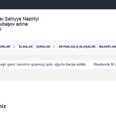
BƏRLƏR
ELANLAR
ŞURALAR
BEYNƏLXALQ ƏLAQƏLƏR
MAARİFLƏN
lı gənc xanımın qopmuş qolu uğurla bərpa edildi.
Akademik M.A.To
lı gənc xanımın qopmuş qolu uğurla bərpa edildi.
Akademik M.A.To
miz