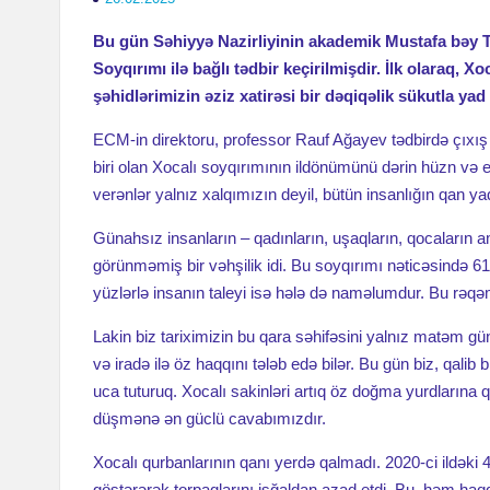
Bu gün Səhiyyə Nazirliyinin akademik Mustafa bəy 
Soyqırımı ilə bağlı tədbir keçirilmişdir. İlk olaraq,
şəhidlərimizin əziz xatirəsi bir dəqiqəlik sükutla ya
ECM-in direktoru, professor Rauf Ağayev tədbirdə çıxış e
biri olan Xocalı soyqırımının ildönümünü dərin hüzn və e
verənlər yalnız xalqımızın deyil, bütün insanlığın qan y
Günahsız insanların – qadınların, uşaqların, qocaların a
görünməmiş bir vəhşilik idi. Bu soyqırımı nəticəsində 613
yüzlərlə insanın taleyi isə hələ də naməlumdur. Bu rəqəmlər 
Lakin biz tariximizin bu qara səhifəsini yalnız matəm günü
və iradə ilə öz haqqını tələb edə bilər. Bu gün biz, qalib 
uca tuturuq. Xocalı sakinləri artıq öz doğma yurdlarına 
düşmənə ən güclü cavabımızdır.
Xocalı qurbanlarının qanı yerdə qalmadı. 2020-ci ildək
göstərərək torpaqlarını işğaldan azad etdi. Bu, həm haqq