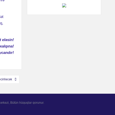
ət
q,
 eləsin!
xalqına!
ycandır!
eciriləcək
rkəzi, Bütün hüquqlar qorunur.