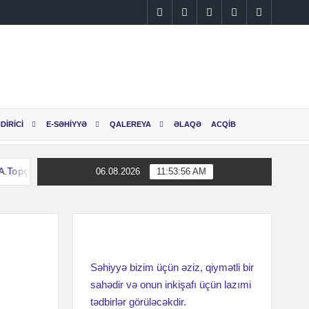
Instagram
Facebook
Linkedin
Twitter
YouTube
DİRİCİ
E-SƏHİYYƏ
QALEREYA
ƏLAQƏ
ACQİB
pçubaşov adına Elmi Cərrahiyyə Mərkəzinin əməkdaşları Səhiyyə Nazir
06.08.2026
11:53:57 AM
pçubaşov adına Elmi Cərrahiyyə Mərkəzinin əməkdaşları Səhiyyə Nazir
Səhiyyə bizim üçün əziz, qiymətli bir
sahədir və onun inkişafı üçün lazımi
tədbirlər görüləcəkdir.