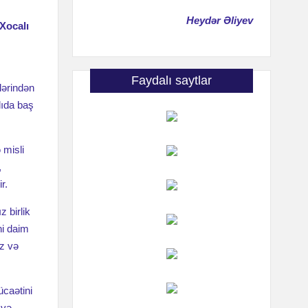
Heydər Əliyev
Xocalı
Faydalı saytlar
lərindən
lıda baş
 misli
,
r.
z birlik
ni daim
iz və
ücaətini
 və