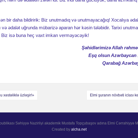
kən bir daha bildiririk: Biz unutmadıq və unutmayacağıq! Xocalıya ədal
ı və ədalət uğrunda mübarizə aparan hər kəsin tələbidir. Tarixi unutma
. Biz isə buna heç vaxt imkan verməyəcəyik!
Şəhidlərimizə Allah rəhmət
Eşq olsun Azərbaycan 
Qarabağ Azərba
 xəstəliklə üzləşir!»
Elmi şuranın növbəti iclası k
ublikası Səhiyyə Nazirliyi akademik Mustafa Topçubaşov adına Elmi Cərrahiyyə Mə
Created by
alcha.net