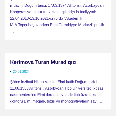
müavini Doğum tarixi: 17.03.1974 Ali təhsil: Azərbaycan
Kooperasiya İnsititutu İxtisas: İqtisadçı İş fəaliyyəti:
22.04.2019-13.10.2021-ci ilərdə “Akademik
M.A.Topçubaşov adına Elmi Cərrahiyyə Mərkəzi” publik
…
Kərimova Turan Murad qızı
29.01.2024
Şöbə: İnzibati Hissə Vəzifə: Elmi katib Doğum tarixi:
11.08.1988 Ali təhsil: Azərbycan Tibb Universiteti İxtisas:
qastroenteroloq Elmi dərəcəsi və adı: tibb üzrə fəlsəfə
doktoru Elmi məqalə, tezis və monoqrafiyaların sayı: …