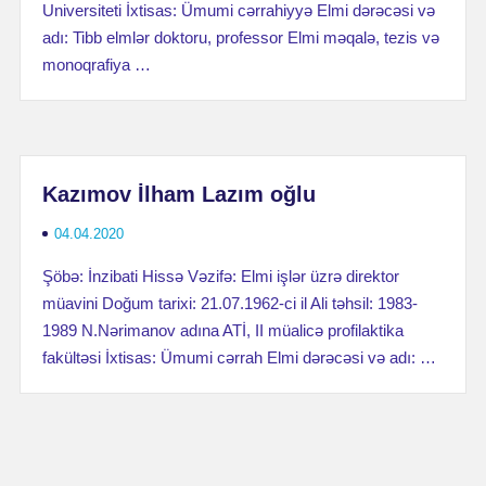
Universiteti İxtisas: Ümumi cərrahiyyə Elmi dərəcəsi və
adı: Tibb elmlər doktoru, professor Elmi məqalə, tezis və
monoqrafiya …
Kazımov İlham Lazım oğlu
04.04.2020
Şöbə: İnzibati Hissə Vəzifə: Elmi işlər üzrə direktor
müavini Doğum tarixi: 21.07.1962-ci il Ali təhsil: 1983-
1989 N.Nərimanov adına ATİ, II müalicə profilaktika
fakültəsi İxtisas: Ümumi cərrah Elmi dərəcəsi və adı: …