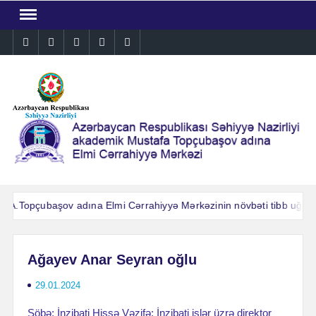
Skip
to
Instagram
Facebook
Linkedin
Twitter
YouTube
content
A.Topçubaşov adına Elmi Cərrahiyyə Mərkəzinin növbəti tibb uğuru: 
A.Topçubaşov adına Elmi Cərrahiyyə Mərkəzinin növbəti tibb uğuru: 
Ağayev Anar Seyran oğlu
29.01.2024
Şöbə: İnzibati Hissə Vəzifə: İnzibati işlər üzrə direktor