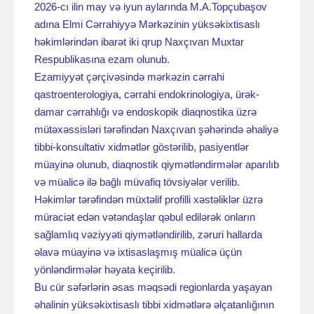
2026-cı ilin may və iyun aylarında M.A.Topçubaşov
adına Elmi Cərrahiyyə Mərkəzinin yüksəkixtisaslı
həkimlərindən ibarət iki qrup Naxçıvan Muxtar
Respublikasına ezam olunub.
Ezamiyyət çərçivəsində mərkəzin cərrahi
qastroenterologiya, cərrahi endokrinologiya, ürək-
damar cərrahlığı və endoskopik diaqnostika üzrə
mütəxəssisləri tərəfindən Naxçıvan şəhərində əhaliyə
tibbi-konsultativ xidmətlər göstərilib, pasiyentlər
müayinə olunub, diaqnostik qiymətləndirmələr aparılıb
və müalicə ilə bağlı müvafiq tövsiyələr verilib.
Həkimlər tərəfindən müxtəlif profilli xəstəliklər üzrə
müraciət edən vətəndaşlar qəbul edilərək onların
sağlamlıq vəziyyəti qiymətləndirilib, zəruri hallarda
əlavə müayinə və ixtisaslaşmış müalicə üçün
yönləndirmələr həyata keçirilib.
Bu cür səfərlərin əsas məqsədi regionlarda yaşayan
əhalinin yüksəkixtisaslı tibbi xidmətlərə əlçatanlığının