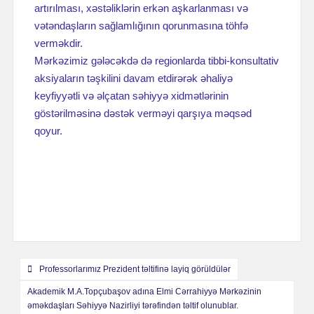
artırılması, xəstəliklərin erkən aşkarlanması və
vətəndaşların sağlamlığının qorunmasına töhfə
verməkdir.
Mərkəzimiz gələcəkdə də regionlarda tibbi-konsultativ
aksiyaların təşkilini davam etdirərək əhaliyə
keyfiyyətli və əlçatan səhiyyə xidmətlərinin
göstərilməsinə dəstək verməyi qarşıya məqsəd
qoyur.
Навигация
Professorlarımız Prezident təltifinə layiq görüldülər
по
Akademik M.A.Topçubaşov adına Elmi Cərrahiyyə Mərkəzinin
əməkdaşları Səhiyyə Nazirliyi tərəfindən təltif olunublar.