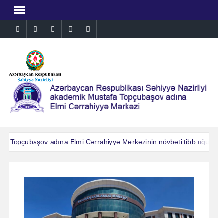
Skip
to
Instagram
Facebook
Linkedin
Twitter
YouTube
content
.Topçubaşov adına Elmi Cərrahiyyə Mərkəzinin növbəti tibb uğuru: A
.Topçubaşov adına Elmi Cərrahiyyə Mərkəzinin növbəti tibb uğuru: A