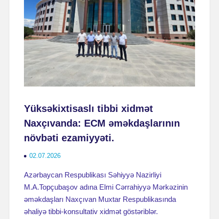
Yüksəkixtisaslı tibbi xidmət
Naxçıvanda: ECM əməkdaşlarının
növbəti ezamiyyəti.
02.07.2026
Azərbaycan Respublikası Səhiyyə Nazirliyi
M.A.Topçubaşov adına Elmi Cərrahiyyə Mərkəzinin
əməkdaşları Naxçıvan Muxtar Respublikasında
əhaliyə tibbi-konsultativ xidmət göstəriblər.