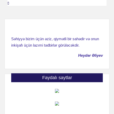
записям
Səhiyyə bizim üçün əziz, qiymətli bir sahədir və onun
inkişafı üçün lazımi tədbirlər görüləcəkdir.
Heydər Əliyev
Faydalı saytlar