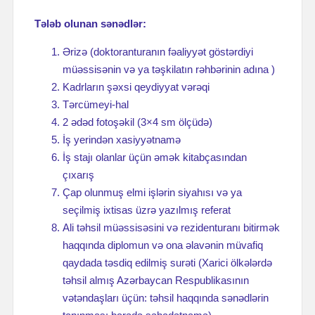
Tələb olunan sənədlər:
Ərizə (doktoranturanın fəaliyyət göstərdiyi
müəssisənin və ya təşkilatın rəhbərinin adına )
Kadrların şəxsi qeydiyyat vərəqi
Tərcümeyi-hal
2 ədəd fotoşəkil (3×4 sm ölçüdə)
İş yerindən xasiyyətnamə
İş stajı olanlar üçün əmək kitabçasından
çıxarış
Çap olunmuş elmi işlərin siyahısı və ya
seçilmiş ixtisas üzrə yazılmış referat
Ali təhsil müəssisəsini və rezidenturanı bitirmək
haqqında diplomun və ona əlavənin müvafiq
qaydada təsdiq edilmiş surəti (Xarici ölkələrdə
təhsil almış Azərbaycan Respublikasının
vətəndaşları üçün: təhsil haqqında sənədlərin