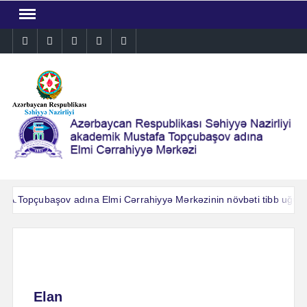
Skip
to
Instagram
Facebook
Linkedin
Twitter
YouTube
content
A.Topçubaşov adına Elmi Cərrahiyyə Mərkəzinin növbəti tibb uğuru: 
A.Topçubaşov adına Elmi Cərrahiyyə Mərkəzinin növbəti tibb uğuru: 
Elan