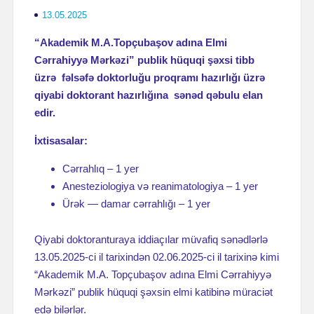
13.05.2025
“Akademik M.A.Topçubaşov adına Elmi
Cərrahiyyə Mərkəzi” publik hüquqi şəxsi tibb
üzrə fəlsəfə doktorluğu proqramı hazırlığı üzrə
qiyabi doktorant hazırlığına sənəd qəbulu elan
edir.
İxtisasalar:
Cərrahlıq – 1 yer
Anesteziologiya və reanimatologiya – 1 yer
Ürək — damar cərrahlığı – 1 yer
Qiyabi doktoranturaya iddiaçılar müvafiq sənədlərlə
13.05.2025-ci il tarixindən 02.06.2025-ci il tarixinə kimi
“Akademik M.A. Topçubaşov adına Elmi Cərrahiyyə
Mərkəzi” publik hüquqi şəxsin elmi katibinə müraciət
edə bilərlər.