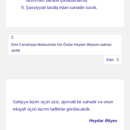
tanınması barədə şəhadətnamə)
Şəxsiyyəti təsdiq edən sənədin surəti.
Навигация
Elmi Cərrahiyyə Mərkəzində Ulu Öndər Heydər Əliyevin xatirəsi
по
anıldı
записям
Elan
Səhiyyə bizim üçün əziz, qiymətli bir sahədir və onun
inkişafı üçün lazımi tədbirlər görüləcəkdir.
Heydər Əliyev