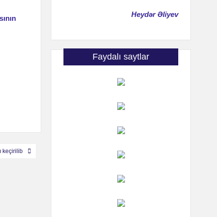
Heydər Əliyev
sının
Faydalı saytlar
keçirilib