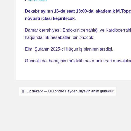
Dekabr ayının 16-də saat 13:00-da akademik M.Topç
növbəti iclası keçiriləcək.
Damar cərrahiyəsi, Endokrin cərrahlığı və Kardiocərrahiyy
haqqında illik hesabatları dinlənəcək.
Elmi Şuranın 2025-ci il üçün iş planının təsdiqi.
Gündəlikdə, həmçinin müxtəlif məzmunlu cari məsələlərin
Навигация
12 dekabr — Ulu öndər Heydər Əliyevin anım günüdür
по
записям