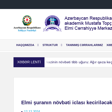
Skip
to
content
HAQQIMIZDA
STRUKTUR
TANINMIŞ CƏRRAHLARIMIZ
XƏ
ına Elmi Cərrahiyyə Mərkəzinin növbəti tibb uğuru: Ağır qəza keçir
XƏBƏR LENTİ
ına Elmi Cərrahiyyə Mərkəzinin növbəti tibb uğuru: Ağır qəza keçir
Elmi şuranın növbəti iclası keciriləcə
12.12.2024