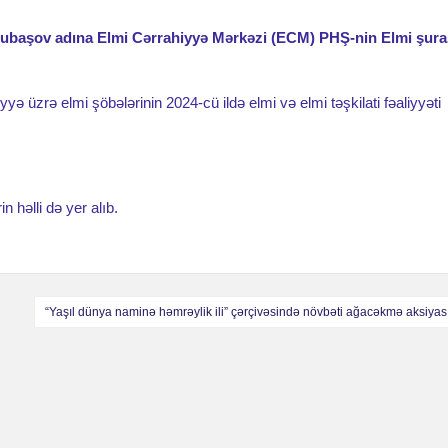
ubaşov adına Elmi Cərrahiyyə Mərkəzi (ECM) PHŞ-nin Elmi şura
ə üzrə elmi şöbələrinin 2024-cü ildə elmi və elmi təşkilati fəaliyyəti
 həlli də yer alıb.
“Yaşıl dünya naminə həmrəylik ili” çərçivəsində növbəti ağacəkmə aksiyası 