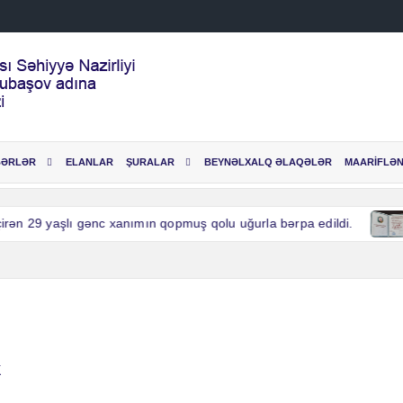
BƏRLƏR
ELANLAR
ŞURALAR
BEYNƏLXALQ ƏLAQƏLƏR
MAARİFLƏN
ən 29 yaşlı gənc xanımın qopmuş qolu uğurla bərpa edildi.
ən 29 yaşlı gənc xanımın qopmuş qolu uğurla bərpa edildi.
k