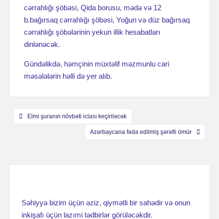
cərrahlığı şöbəsi, Qida borusu, mədə və 12
b.bağırsaq cərrahlığı şöbəsi, Yoğun və düz bağırsaq
cərrahlığı şöbələrinin yekun illik hesabatları
dinlənəcək.
Gündəlikdə, həmçinin müxtəlif məzmunlu cari
məsələlərin həlli də yer alıb.
Навигация
Elmi şuranın növbəti iclası keçiriləcək
по
Azərbaycana fəda edilmiş şərəfli ömür
записям
Səhiyyə bizim üçün əziz, qiymətli bir sahədir və onun
inkişafı üçün lazımi tədbirlər görüləcəkdir.