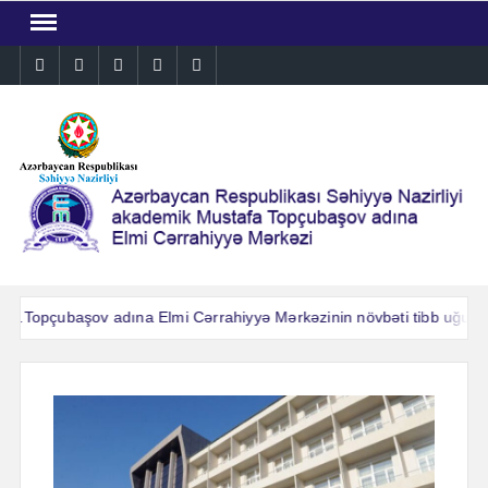
Skip
to
Instagram
Facebook
Linkedin
Twitter
YouTube
content
.Topçubaşov adına Elmi Cərrahiyyə Mərkəzinin növbəti tibb uğuru: A
.Topçubaşov adına Elmi Cərrahiyyə Mərkəzinin növbəti tibb uğuru: A