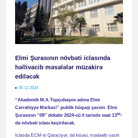
Elmi Şurasının növbəti iclasında
həllivacib məsələlər müzakirə
ediləcək
05.12.2024
“Akademik M.A.Topçubaşov adına Elmi
Cərrahiyyə Mərkəzi” publik hüquqi şəxsin Elmi
00
Şurasının “09” dekabr 2024-cü il tarixdə saat 13
-
da növbəti iclası keçiriləcək.
İclasda ECM-in Qaraciyər, öd kisəsi, mədəaltı vəzin