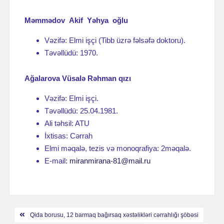
Məmmədov Akif Yəhya oğlu
Vəzifə: Elmi işçi (Tibb üzrə fəlsəfə doktoru).
Təvəllüdü: 1970.
Ağalarova Vüsalə Rəhman qızı
Vəzifə: Elmi işçi.
Təvəllüdü: 25.04.1981.
Ali təhsil: ATU
İxtisas: Cərrah
Elmi məqalə, tezis və monoqrafiya: 2məqalə.
E-mail:
miranmirana-81@mail.ru
Навигация
Qida borusu, 12 barmaq bağırsaq xəstəlikləri cərrahlığı şöbəsi