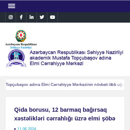
Skip
to
Instagram
Facebook
Linkedin
Twitter
YouTube
content
.Topçubaşov adına Elmi Cərrahiyyə Mərkəzinin növbəti tibb uğuru: Ağ
.Topçubaşov adına Elmi Cərrahiyyə Mərkəzinin növbəti tibb uğuru: Ağ
Qida borusu, 12 barmaq bağırsaq
xəstəlikləri cərrahlığı üzrə elmi şöbə
11.06.2024