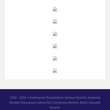
2020 - 2026 © Azərbaycan Respublikası Səhiyyə Nazirliyi akademik
Mustafa Topçubaşov adına Elmi Cərrahiyyə Mərkəzi, Bütün hüquqlar
qorunur.