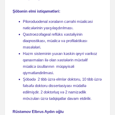
Şöbənin elmi istiqamətləri:
Piloroduodenal xoraların cərrahi müalicəsi
nəticələrinin yaxşılaşdırılması.
Qastroezofageal reflüks xəstəliyinin
diaqnostikası, müalicə və profilaktikası
məsələləri.
Həzm sisteminin yuxarı kəskin qeyri varikoz
qanaxmaları ilə olan xəstələrin müxtəlif
müalicə üsullarının müqayisəli
qiymətləndirilməsi.
Şöbədə 2 tibb üzrə elmlər doktoru, 10 tibb üzrə
fəlsəfə doktoru dissertasiyası müdafiə
edilmişdir. 2 doktorluq və 2 namizədlik
mövzuları üzrə tədqiqatlar davam etdirilir.
Rüstəmov Elbrus Aydın oğlu