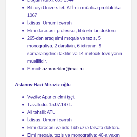
Bitirdiyi Universitet: АТİ-nin müalicə-profilaktika
1967
İxtisas: Ümumi cərrah
Elmi dərəcəsi: professor, tibb elmləri doktoru
265-dən artıq elmi məqalə və tezis, 5
monoqrafiya, 2 dərsliyin, 6 ixtiranın, 9
səmərələşdirici təklifin və 14 metodik tövsiyənin
müəllifidir.
E-mail:
azprorektor@mail.ru
Aslanov Həzi Mirəziz oğlu
Vəzifə: Aparıcı elmi işçi.
Təvəllüdü: 15.07.1971.
Ali təhsili: ATU
İxtisas: Ümumi cərrah
Elmi dərəcəsi və adı: Tibb üzrə fəlsəfə doktoru.
Elmi məqalə, tezis və monoqrafiya: 40-a yaxın