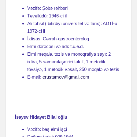
Vəzifə: Şöbə rəhbəri
Təvəllüdü: 1946-ci il
Ali təhsil ( bitirdiyi universitet və tarix): ADTİ-u
1972-ci il
İxtisas: Cərrah-qastroenteroloq
Elmi dərəcəsi və adı: t.ü.e.d.
Elmi məqalə, tezis və monoqrafiya sayı: 2
ixtira, 5 səmərələşdirici təklif, 1 metodik
tövsiyə, 1 metodik vəsait, 250 məqalə və tezis
E-mail:
erustamov@gmail.com
İsayev Hidayət Bilal oğlu
Vəzifə: baş elmi işçi
Doğum tarixi: 009.1944