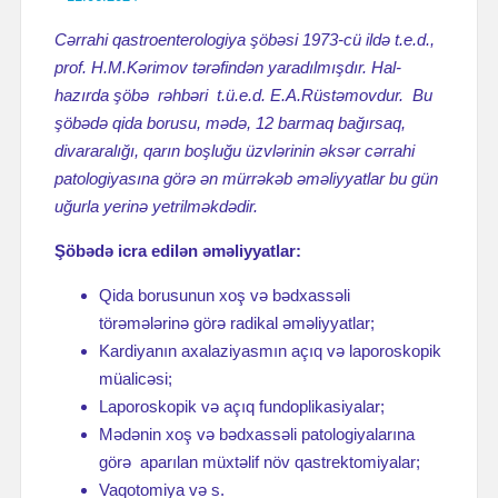
Cərrahi qastroenterologiya şöbəsi 1973-cü ildə t.e.d.,
prof. H.M.Kərimov tərəfindən yaradılmışdır. Hal-
hazırda şöbə rəhbəri t.ü.e.d. E.A.Rüstəmovdur. Bu
şöbədə qida borusu, mədə, 12 barmaq bağırsaq,
divararalığı, qarın boşluğu üzvlərinin əksər cərrahi
patologiyasına görə әn mürrəkəb əməliyyatlar bu gün
uğurla yerinə yetrilməkdədir.
Şöbədə icra edilən əməliyyatlar:
Qida borusunun xoş və bədxassəli
törəmələrinə görə radikal əməliyyatlar;
Kardiyanın axalaziyasmın açıq və laporoskopik
müalicəsi;
Laporoskopik və açıq fundoplikasiyalar;
Mədənin xoş və bədxassəli patologiyalarına
görə aparılan müxtəlif növ qastrektomiyalar;
Vaqotomiya və s.