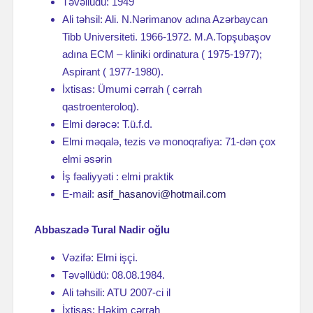
Təvəllüdü: 1949
Ali təhsil: Ali. N.Nərimanov adına Azərbaycan
Tibb Universiteti. 1966-1972. M.A.Topşubaşov
adına ECM – kliniki ordinatura ( 1975-1977);
Aspirant ( 1977-1980).
İxtisas: Ümumi cərrah ( cərrah
qastroenteroloq).
Elmi dərəcə: T.ü.f.d.
Elmi məqalə, tezis və monoqrafiya: 71-dən çox
elmi əsərin
İş fəaliyyəti : elmi praktik
E-mail:
asif_hasanovi@hotmail.com
Abbaszadə Tural Nadir oğlu
Vəzifə: Elmi işçi.
Təvəllüdü: 08.08.1984.
Ali təhsili: ATU 2007-ci il
İxtisas: Həkim cərrah