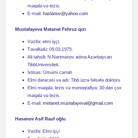
məqalə və tezis.
E-mail:
haslanov@yahoo.com
Mustafayeva Mətanət Fehruz qızı
Vəzifə: elmi işçi.
Təvəllüdü: 09.03.1979.
Ali təhsili: N.Nərimanov adına Azərbaycan
TibbUniversiteti.
İxtisas: Ümumi cərrah
Elmi dərəcəsi və adı: Tibb üzrə fəlsəfə doktoru
Elmi məqalə, tezis və monoqrafiya: 30-dan çox
məqalə və tezis.
E-mail:
metanet.mustafayeval@gmail.com
Həsənov Asif Rauf oğlu
Vəzifə: Elmi işçi