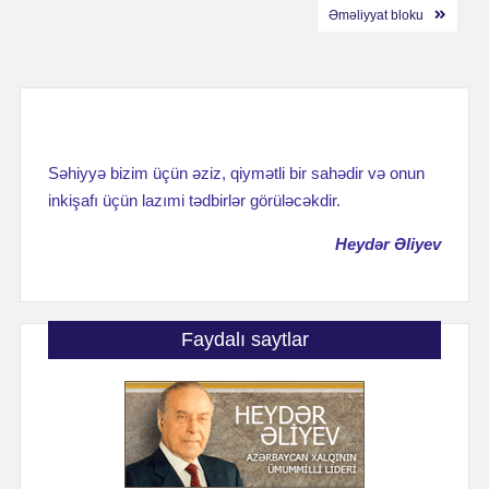
по
Əməliyyat bloku
записям
Səhiyyə bizim üçün əziz, qiymətli bir sahədir və onun
inkişafı üçün lazımi tədbirlər görüləcəkdir.
Heydər Əliyev
Faydalı saytlar