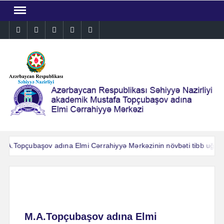
Skip
to
Instagram
Facebook
Linkedin
Twitter
YouTube
content
.A.Topçubaşov adına Elmi Cərrahiyyə Mərkəzinin növbəti tibb uğuru: 
.A.Topçubaşov adına Elmi Cərrahiyyə Mərkəzinin növbəti tibb uğuru: 
M.A.Topçubaşov adına Elmi