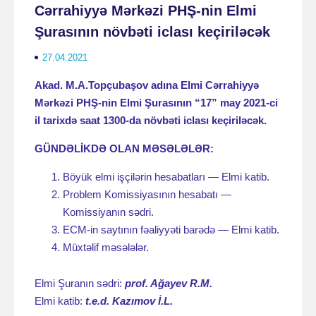
Cərrahiyyə Mərkəzi PHŞ-nin Elmi
Şurasının növbəti iclası keçiriləcək
27.04.2021
Akad. M.A.Topçubaşov adına Elmi Cərrahiyyə
Mərkəzi PHŞ-nin Elmi Şurasının “17” may 2021-ci
il tarixdə saat 1300-da növbəti iclası keçiriləcək.
GÜNDƏLİKDƏ OLAN MƏSƏLƏLƏR:
Böyük elmi işçilərin hesabatları — Elmi katib.
Problem Komissiyasının hesabatı —
Komissiyanın sədri.
ECM-in saytının fəaliyyəti barədə — Elmi katib.
Müxtəlif məsələlər.
Elmi Şuranın sədri:
prof. Ağayev R.M.
Elmi katib:
t.e.d. Kazımov İ.L.