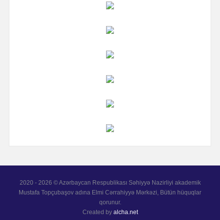
2020 - 2026 © Azərbaycan Respublikası Səhiyyə Nazirliyi akademik
Mustafa Topçubaşov adına Elmi Cərrahiyyə Mərkəzi, Bütün hüquqlar
qorunur.
Created by
alcha.net