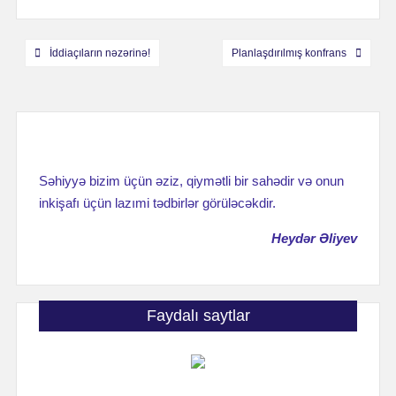
Навигация
İddiaçıların nəzərinə!
Planlaşdırılmış konfrans
по
записям
Səhiyyə bizim üçün əziz, qiymətli bir sahədir və onun
inkişafı üçün lazımi tədbirlər görüləcəkdir.
Heydər Əliyev
Faydalı saytlar