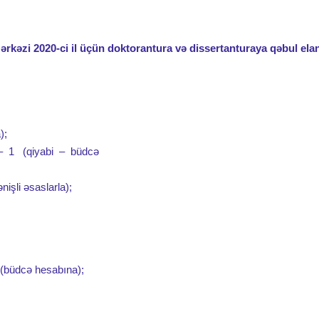
əzi 2020-ci il üçün doktorantura və dissertanturaya qəbul elan
);
 – 1 (qiyabi – büdcə
işli əsaslarla);
 (büdcə hesabına);