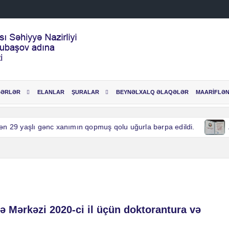
BƏRLƏR
ELANLAR
ŞURALAR
BEYNƏLXALQ ƏLAQƏLƏR
MAARİFLƏN
 29 yaşlı gənc xanımın qopmuş qolu uğurla bərpa edildi.
Ak
 29 yaşlı gənc xanımın qopmuş qolu uğurla bərpa edildi.
Ak
 Mərkəzi 2020-ci il üçün doktorantura və