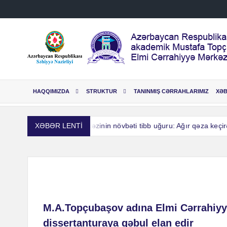
Skip
to
content
HAQQIMIZDA
STRUKTUR
TANINMIŞ CƏRRAHLARIMIZ
XƏ
a Elmi Cərrahiyyə Mərkəzinin növbəti tibb uğuru: Ağır qəza keçirən
XƏBƏR LENTİ
a Elmi Cərrahiyyə Mərkəzinin növbəti tibb uğuru: Ağır qəza keçirən
M.A.Topçubaşov adına Elmi Cərrahiyyə
dissertanturaya qəbul elan edir