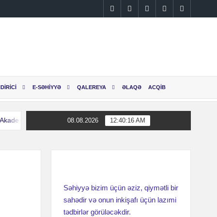
Instagram
Facebook
Linkedin
Twitter
YouTube
DİRİCİ
E-SƏHİYYƏ
QALEREYA
ƏLAQƏ
ACQİB
ademik M.A.Topçubaşov adına Elmi Cərrahiyyə Mərkəzinin əməkdaşları 
08.08.2026
12:40:16 AM
ademik M.A.Topçubaşov adına Elmi Cərrahiyyə Mərkəzinin əməkdaşları 
Səhiyyə bizim üçün əziz, qiymətli bir
sahədir və onun inkişafı üçün lazımi
tədbirlər görüləcəkdir.